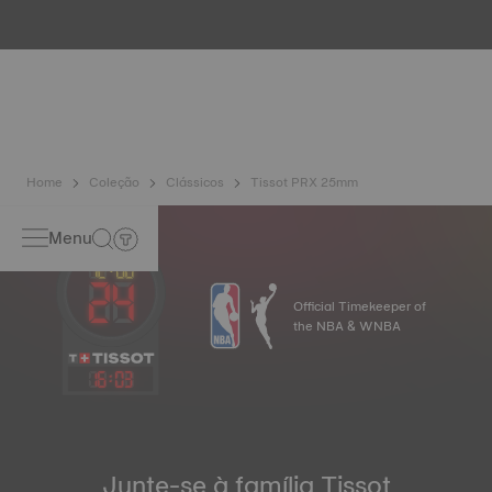
inúmeros controlos como o da resistência à água. A Tissot
testa a capacidade do relógio de resistir aos choques e à
pressão mas também à penetração de líquidos, gases e
poeiras, reproduzindo as condições reais em que o relógio
poderá vir a encontrar-se.
Home
Coleção
Clássicos
Tissot PRX 25mm
Menu
Official Timekeeper of
the NBA & WNBA
16
:
03
Junte-se à família Tissot