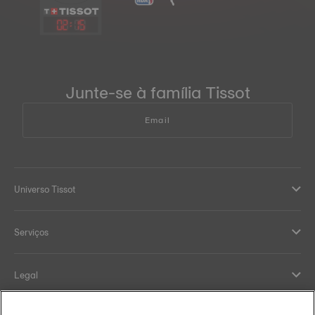
02
:
15
Junte-se à família Tissot
Email
Universo Tissot
Serviços
Legal