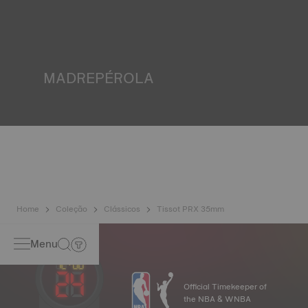
inúmeros controlos como o da resistência à água. A Tissot
testa a capacidade do relógio de resistir aos choques e à
pressão mas também à penetração de líquidos, gases e
poeiras, reproduzindo as condições reais em que o relógio
poderá vir a encontrar-se.
MADREPÉROLA
Criada no fundo do mar, a madrepérola tem inúmeras
particularidades como os efeitos iridescentes e os tons
opalescentes. Nunca igual, confere ao relógio uma
personalidade única, nomeadamente em relógios de
senhora, tanto em mostradores como noutros elementos.
Home
Coleção
Clássicos
Tissot PRX 35mm
Menu
Official Timekeeper of
the NBA & WNBA