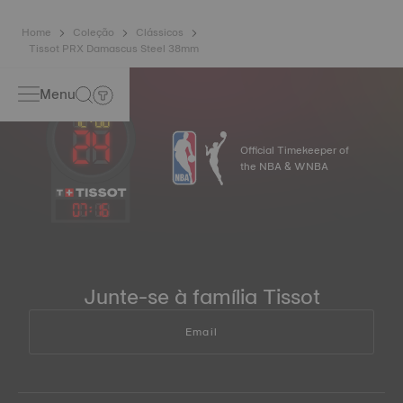
Home
Coleção
Clássicos
Tissot PRX Damascus Steel 38mm
Menu
Official Timekeeper of
the NBA & WNBA
07
:
16
Junte-se à família Tissot
Email