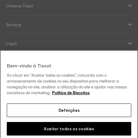
Universo Tissot
Serviços
Legal
Help and contacts
Bem-vindo à Tissot
Ao clicar em "Aceitar todos os cookies", concorda com o
Our commitments
armazenamento de cookies no seu dispositivo para melhorar a
navegação no site, analisar a utilização do site e ajudar nas nossas
iniciativas de marketing.
Política de Biscoitos
Definições
Follow us on social media
Brasil
Change country
Tissot Copyrights 2026
Aceitar todos os cookies