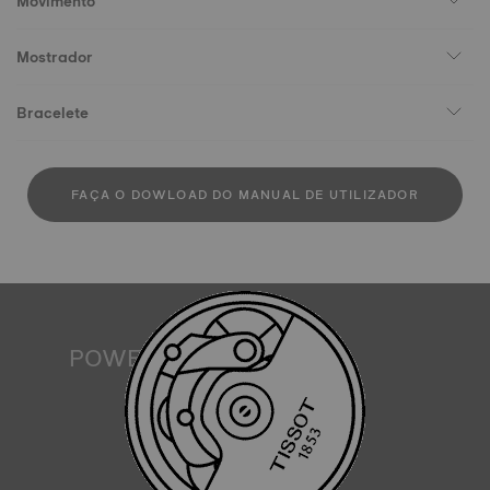
Movimento
Mostrador
Bracelete
FAÇA O DOWLOAD DO MANUAL DE UTILIZADOR
POWERMATIC 80
Um relógio automático funciona com base na energia de
quem o usa. São os movimentos dos pulsos que permitem
o funcionamento do mecanismo. O Powermatic 80
proporciona 80 horas de reserva de marcha, suficientes
para continuar a apresentar as horas de forma precisa
mesmo após 3 dias sem usar o relógio. Um movimento