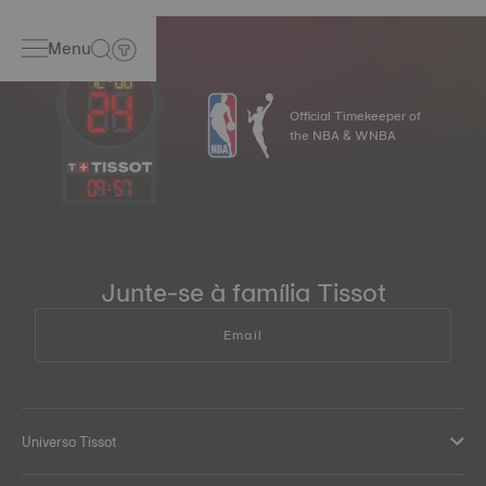
Menu
Official Timekeeper of
the NBA & WNBA
09
:
57
Junte-se à família Tissot
Email
Universo Tissot