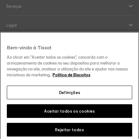
Serviços
Legal
Help and contacts
Bem-vindo à Tissot
Ao clicar em "Aceitar todos os cookies", concorda com o
Our commitments
armazenamento de cookies no seu dispositivo para melhorar a
navegação no site, analisar a utilização do site e ajudar nas nossas
iniciativas de marketing.
Política de Biscoitos
Definições
Follow us on social media
Brasil
Change country
Tissot Copyrights 2026
Aceitar todos os cookies
Rejeitar todos