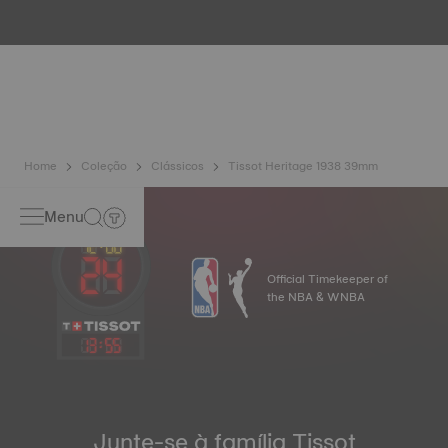
inúmeros controlos como o da resistência à água. A Tissot
testa a capacidade do relógio de resistir aos choques e à
pressão mas também à penetração de líquidos, gases e
poeiras, reproduzindo as condições reais em que o relógio
poderá vir a encontrar-se.
Home
Coleção
Clássicos
Tissot Heritage 1938 39mm
Menu
Official Timekeeper of
the NBA & WNBA
13
:
55
Junte-se à família Tissot