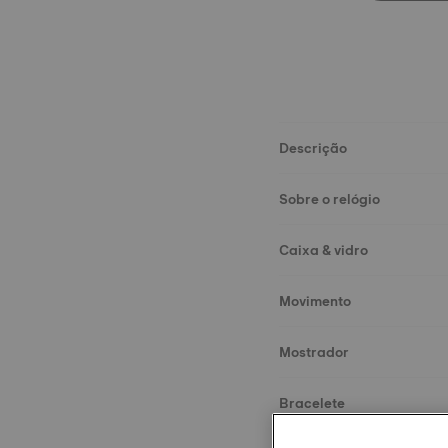
Descrição
Sobre o relógio
Caixa & vidro
Movimento
Mostrador
Bracelete