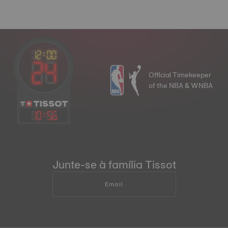
Official Timekeeper
of the NBA & WNBA
10
:
56
Junte-se à família Tissot
Email