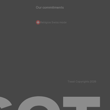
Our commitments
Relógios Swiss made
Tissot Copyrights 2026