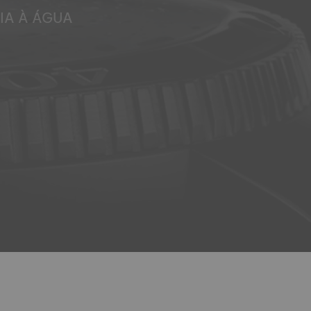
IA À ÁGUA