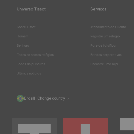
Universo Tissot
Serviços
Sobre Tissot
Atendimento ao Cliente
Homem
Registre um relógio
Senhora
Pare de falsificar
Todos os nossos relógios
Brindes corporativos
Todas as pulseiras
Encontre uma loja
Últimas notícias
Brasil
Change country