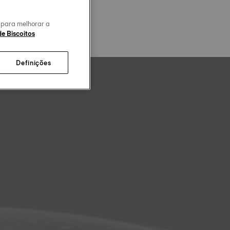
o para melhorar a
de Biscoitos
Definições