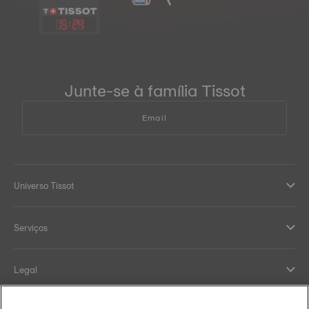
15
:
24
Junte-se à família Tissot
Email
Universo Tissot
Serviços
Legal