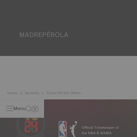
inúmeros controlos como o da resistência à água. A Tissot
testa a capacidade do relógio de resistir aos choques e à
pressão mas também à penetração de líquidos, gases e
poeiras, reproduzindo as condições reais em que o relógio
poderá vir a encontrar-se.
MADREPÉROLA
Criada no fundo do mar, a madrepérola tem inúmeras
particularidades como os efeitos iridescentes e os tons
opalescentes. Nunca igual, confere ao relógio uma
personalidade única, nomeadamente em relógios de
senhora, tanto em mostradores como noutros elementos.
Home
Senhora
Tissot PR 100 36mm
Menu
Official Timekeeper of
the NBA & WNBA