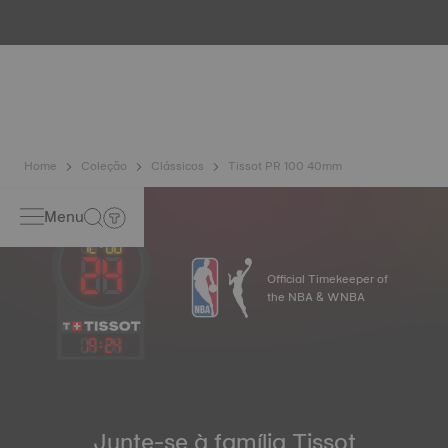
inúmeros controlos como o da resistência à água. A Tissot
testa a capacidade do relógio de resistir aos choques e à
pressão mas também à penetração de líquidos, gases e
poeiras, reproduzindo as condições reais em que o relógio
poderá vir a encontrar-se.
Home
Coleção
Clássicos
Tissot PR 100 40mm
Menu
Official Timekeeper of
the NBA & WNBA
19
:
24
Junte-se à família Tissot