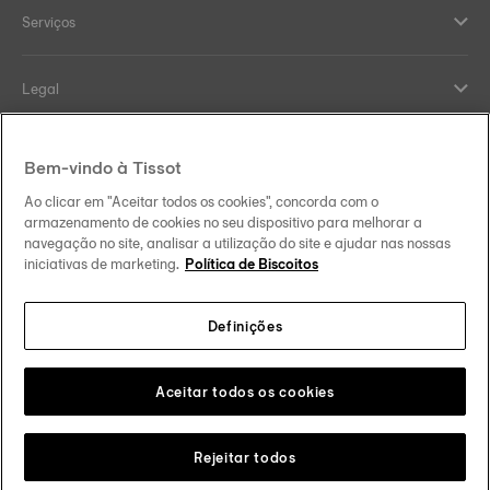
Serviços
Legal
Help and contacts
Bem-vindo à Tissot
Ao clicar em "Aceitar todos os cookies", concorda com o
Our commitments
armazenamento de cookies no seu dispositivo para melhorar a
navegação no site, analisar a utilização do site e ajudar nas nossas
iniciativas de marketing.
Política de Biscoitos
Definições
Follow us on social media
Brasil
Change country
Tissot Copyrights 2026
Aceitar todos os cookies
Rejeitar todos