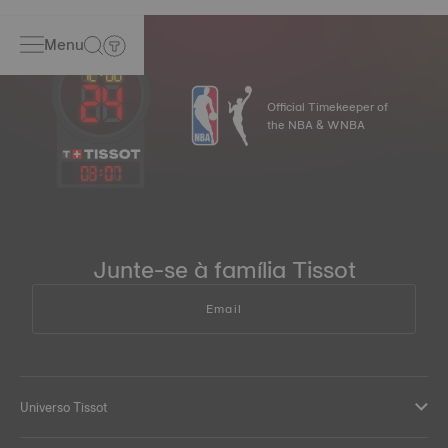
Menu
Official Timekeeper of
the NBA & WNBA
03
:
08
Junte-se à família Tissot
Email
Universo Tissot