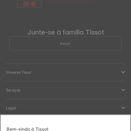
23
:
45
Junte-se à família Tissot
Email
Universo Tissot
Serviços
Legal
Help and contacts
Bem-vindo à Tissot