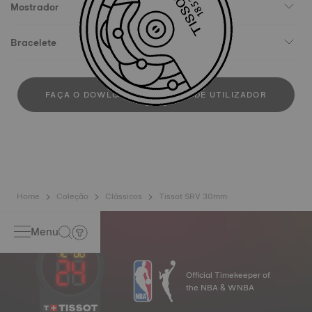
Mostrador
Bracelete
FAÇA O DOWLOAD DO MANUAL DE UTILIZADOR
Home
Coleção
Clássicos
Tissot SRV 30mm
Menu
Official Timekeeper of
the NBA & WNBA