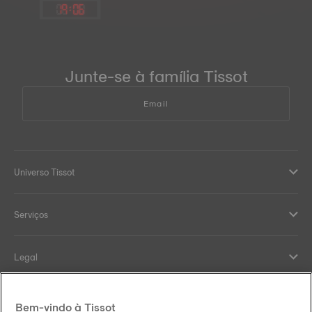
19
:
06
Junte-se à família Tissot
Email
Universo Tissot
Serviços
Legal
Help and contacts
Bem-vindo à Tissot