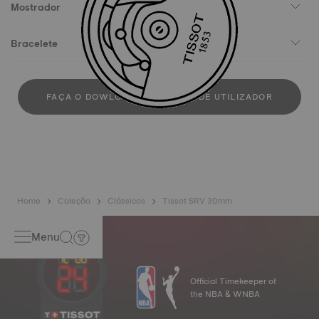
Mostrador
Bracelete
FAÇA O DOWLOAD DO MANUAL DE UTILIZADOR
Home
Coleção
Clássicos
Tissot SRV 30mm
Menu
Official Timekeeper of
the NBA & WNBA