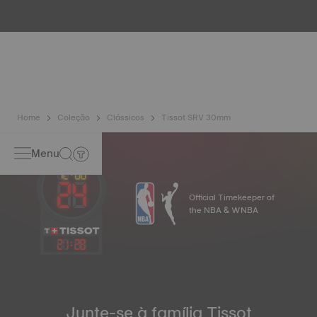
particularidades como os efeitos iridescentes e os tons
opalescentes. Nunca igual, confere ao relógio uma
personalidade única, nomeadamente em relógios de
senhora, tanto em mostradores como noutros elementos.
Home
Coleção
Clássicos
Tissot SRV 30mm
Menu
Official Timekeeper of
the NBA & WNBA
21
:
28
Junte-se à família Tissot