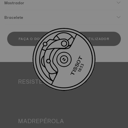
Mostrador
Bracelete
FAÇA O DOWLOAD DO MANUAL DE UTILIZADOR
RESISTÊNCIA À ÁGUA
Todas as caixas dos relógios Tissot são sujeitas a
inúmeros controlos como o da resistência à água. A Tissot
testa a capacidade do relógio de resistir aos choques e à
pressão mas também à penetração de líquidos, gases e
poeiras, reproduzindo as condições reais em que o relógio
poderá vir a encontrar-se.
MADREPÉROLA
Criada no fundo do mar, a madrepérola tem inúmeras