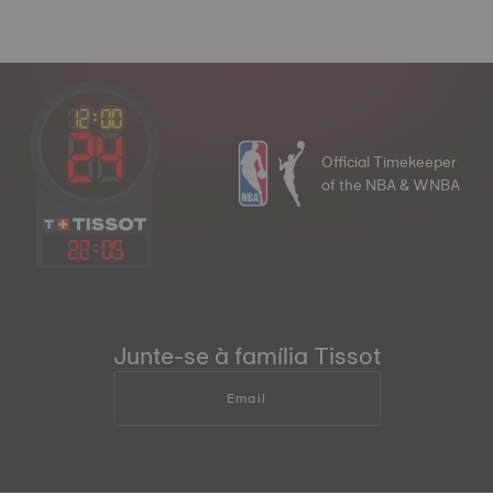
Official Timekeeper
of the NBA & WNBA
22
:
05
Junte-se à família Tissot
Email