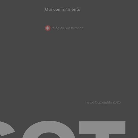
Our commitments
Relógios Swiss made
Tissot Copyrights 2026