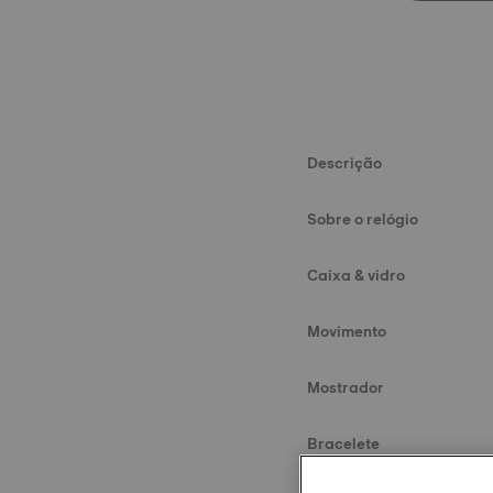
Descrição
Sobre o relógio
Caixa & vidro
Movimento
Mostrador
Bracelete