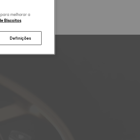
o para melhorar a
de Biscoitos
Definições