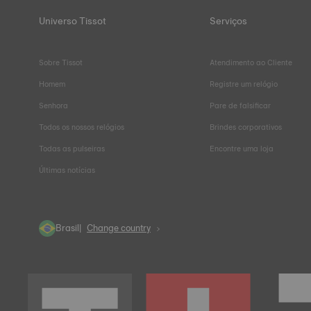
Universo Tissot
Serviços
Sobre Tissot
Atendimento ao Cliente
Homem
Registre um relógio
Senhora
Pare de falsificar
Todos os nossos relógios
Brindes corporativos
Todas as pulseiras
Encontre uma loja
Últimas notícias
Brasil
Change country