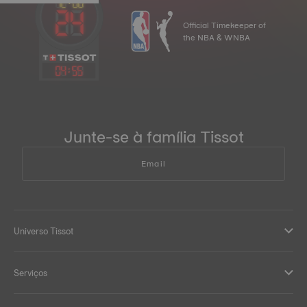
Official Timekeeper of
the NBA & WNBA
04
:
55
Junte-se à família Tissot
Email
Universo Tissot
Serviços