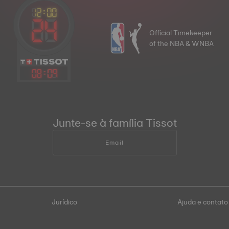
Official Timekeeper
of the NBA & WNBA
08
:
09
Junte-se à família Tissot
Email
Jurídico
Ajuda e contato