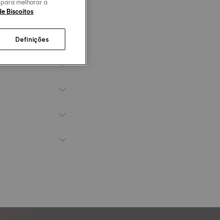
o para melhorar a
de Biscoitos
Definições