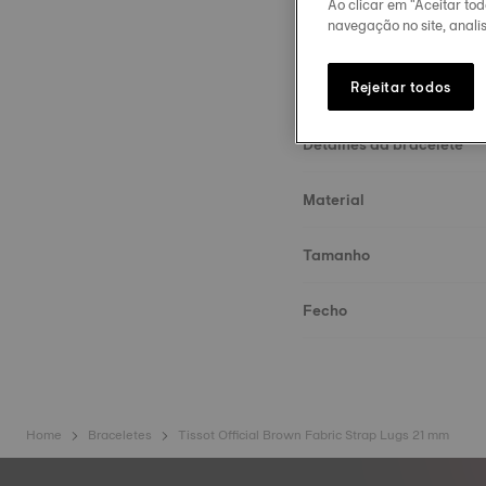
Ao clicar em "Aceitar to
navegação no site, analis
Rejeitar todos
Detalhes da bracelete
Material
Tamanho
Fecho
Home
Braceletes
Tissot Official Brown Fabric Strap Lugs 21 mm