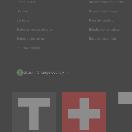
Sobre Tissot
Atendimento ao Cliente
Homem
Registre um relógio
Senhora
Pare de falsificar
Todos os nossos relógios
Brindes corporativos
Todas as pulseiras
Encontre uma loja
Últimas notícias
Brasil
Change country