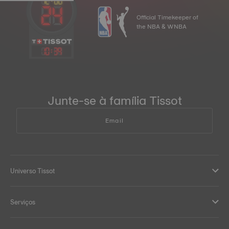
Official Timekeeper of
the NBA & WNBA
10
:
39
Junte-se à família Tissot
Email
Universo Tissot
Serviços