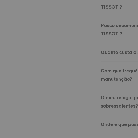
TISSOT ?
Posso encomend
TISSOT ?
Quanto custa o 
Com que frequên
manutenção?
O meu relógio p
sobressalentes
Onde é que poss