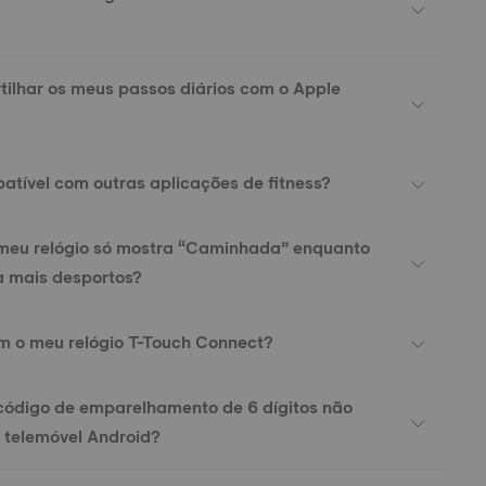
ilhar os meus passos diários com o Apple
patível com outras aplicações de fitness?
 meu relógio só mostra “Caminhada” enquanto
ta mais desportos?
m o meu relógio T-Touch Connect?
código de emparelhamento de 6 dígitos não
 telemóvel Android?