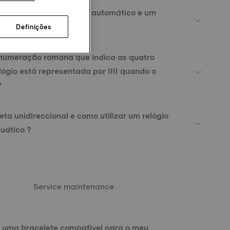
nça entre um movimento automático e um
Definições
 numeração romana que indica as quatro
lógio está representada por IIII quando o
?
ta unidireccional e como utilizar um relógio
uático ?
Service maintenance
 uma bracelete compativel para o meu