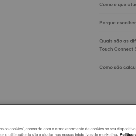
Como é que atua
Porque escolher
Quais são as di
Touch Connect 
Como são calcul
O que é um tac
dos os cookies", concorda com o armazenamento de cookies no seu dispositiv
ar a utilização do site e ajudar nas nossas iniciativas de marketing.
Política 