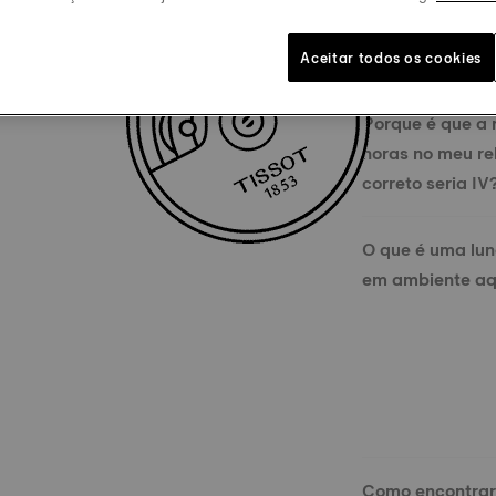
Qual é a difere
outro manual ?
Aceitar todos os cookies
Porque é que a
horas no meu re
correto seria IV
O que é uma lune
em ambiente aq
Como encontrar