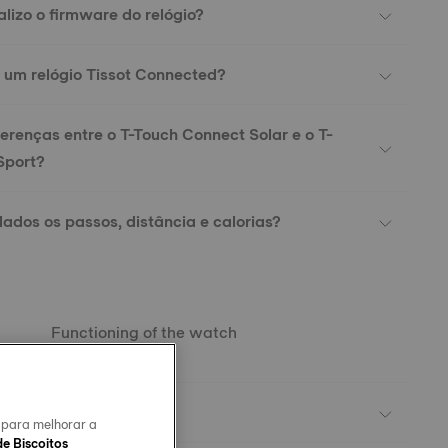
lizo o firmware do relógio?
 um relógio Tissot Connected?
ferenças entre o T-Touch Connect Solar e o T-
Sport?
ados os passos, distância e calorias?
Functioning of the watch
ómetro e como se usa?
o para melhorar a
de Biscoitos