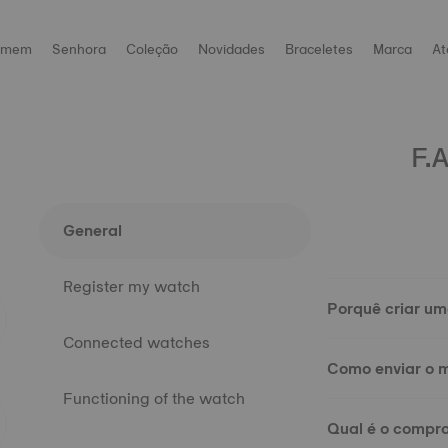
omem
Senhora
Coleção
Novidades
Braceletes
Marca
At
F.A
General
Register my watch
Porquê criar u
Connected watches
Como enviar o m
Functioning of the watch
Qual é o compro