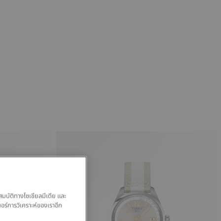
สมบัติทางโซเชียลมีเดีย และ
นอร์การวิเคราะห์ของเราอีก