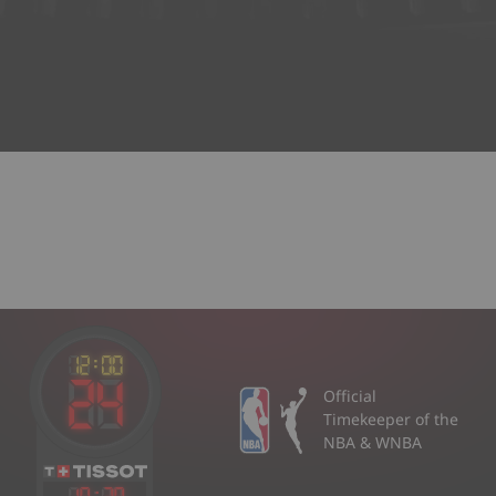
Official
Timekeeper of the
NBA & WNBA
18
:
38