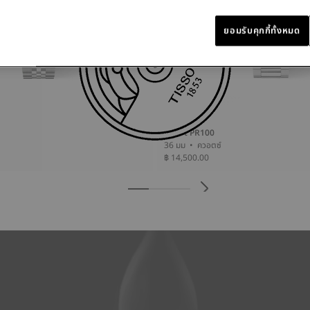
ยอมรับคุกกี้ทั้งหมด
Tissot PR100
36 มม • ควอตซ์
฿ 14,500.00