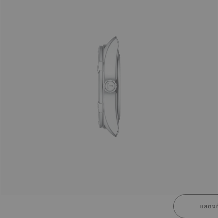
แสดงท