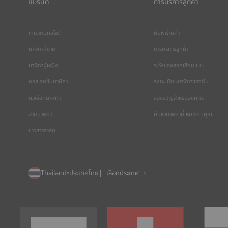
แบรนด์
การบริการลูกค้า
เกี่ยวกับทิสโซต์
ค้นหาร้านค้า
นาฬิกาผู้ชาย
การบริการลูกค้า
นาฬิกาผู้หญิง
ระวังของลอกเลียนแบบ
คอลเลคชั่นนาฬิกา
ลงทะเบียนนาฬิกาของฉัน
ตัวเลือกนาฬิกา
ของขวัญสำหรับองค์กร
สายนาฬิกา
ค้นหานาฬิกาที่เหมาะกับคุณ
ข่าวสารล่าสุด
Thailand
•
ประเทศไทย
เลือกประเทศ