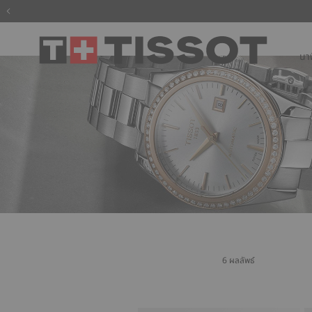
นาฬ
6 ผลลัพธ์