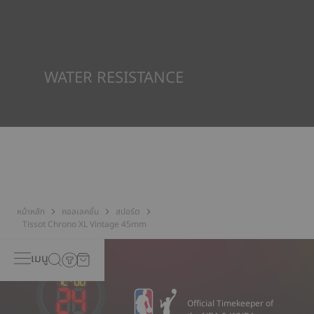
Tissot นี่คือเหตุผลว่าทำไมนาฬิกาบางเรือนจึงใช้วัสดุที่เราเรียกว่า
SuperLuminova® วัสดุนี้วางอยู่บนส่วนที่มองเห็นได้ เช่น หน้าปัด
และเข็มนาฬิกา ซึ่งทำหน้าที่เป็นตัวสะสมแสงสะท้อนขนาดเล็กเมื่อ
นาฬิกาพบว่าตัวเองอยู่ในความมืด
*ภาพที่แสดงเป็นภาพประกอบเท่านั้น
WATER RESISTANCE
ทุกกรณีของนาฬิกา Tissot จะได้รับการทดสอบหลายขั้นตอน รวมถึง
การตรวจสอบความต้านทานน้ำ Tissot ทดสอบความสามารถของ
นาฬิกาในการต้านทานแรงกระแทกและความดัน รวมถึงการเจาะของ
ของเหลว แก๊ส และฝุ่น โดยการจำลองสภาวะจริงที่นาฬิกาอาจจะเจอ*
*ภาพที่แสดงเป็นภาพประกอบเท่านั้น
หน้าหลัก
คอลเลคชั่น
สปอร์ต
Tissot Chrono XL Vintage 45mm
เมนู
Official Timekeeper of