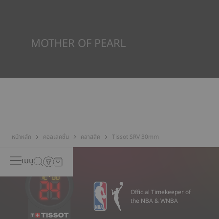
นาฬิกาในการต้านทานแรงกระแทกและความดัน รวมถึงการเจาะของ
ของเหลว แก๊ส และฝุ่น โดยการจำลองสภาวะจริงที่นาฬิกาอาจจะเจอ*
*ภาพที่แสดงเป็นภาพประกอบเท่านั้น
MOTHER OF PEARL
หอยมุกก่อตัวขึ้นในส่วนลึกของทะเลและมีลักษณะพิเศษเฉพาะตัว เช่น
ความแวววาวและสีเหลือบ ไม่มีตัวอย่างใดที่เหมือนกัน ซึ่งทำให้นาฬิกามี
เอกลักษณ์เฉพาะตัว โดยเฉพาะนาฬิกาสำหรับสุภาพสตรี ทั้งบนหน้าปัด
และบนองค์ประกอบอื่นๆ
*ภาพที่แสดงเป็นภาพประกอบเท่านั้น
หน้าหลัก
คอลเลคชั่น
คลาสสิค
Tissot SRV 30mm
เมนู
Official Timekeeper of
the NBA & WNBA