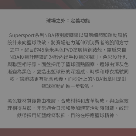
球場之外：定義功能
Supersport系列NBA特別版腕錶以周到細節和運動風格
設計來向籃球致敬，將賽場魅力延伸到消費者的腕間方寸
之中。醒目的45毫米黑色PVD塗層精鋼錶殼，靈感來自
NBA投籃計時鐘的24秒內出手投籃的規則，色彩設計也
與聯盟相呼應。面盤採用了籃球圓點圖案，邊緣由深灰色
漸變為黑色，營造出籃球形的深邃感。時標和球衣編號同
款，讓腕錶更有紀念意義，而秒針上的NBA徽章則是對
籃球運動的進一步致敬。
黑色雙材質錶帶由橡膠、合成材料和皮革製成，與面盤紋
理相得益彰，非常適合日常和參加體育活動時佩戴。紋理
錶帶採用紅藍線條裝飾，目的在呼應籃球精神。