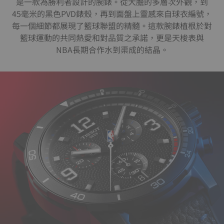
是一款為勝利者設計的腕錶。從大膽的多層次外觀，到
45毫米的黑色PVD錶殼，再到面盤上靈感來自球衣編號，
每一個細節都展現了籃球聯盟的精髓。這款腕錶植根於對
籃球運動的共同熱愛和對品質之承諾，更是天梭表與
NBA長期合作水到渠成的結晶。