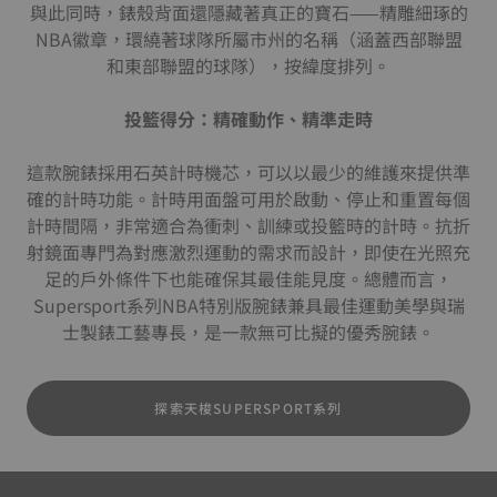
與此同時，錶殼背面還隱藏著真正的寶石——精雕細琢的
NBA徽章，環繞著球隊所屬市州的名稱（涵蓋西部聯盟
和東部聯盟的球隊），按緯度排列。
投籃得分：精確動作、精準走時
這款腕錶採用石英計時機芯，可以以最少的維護來提供準
確的計時功能。計時用面盤可用於啟動、停止和重置每個
計時間隔，非常適合為衝刺、訓練或投籃時的計時。抗折
射鏡面專門為對應激烈運動的需求而設計，即使在光照充
足的戶外條件下也能確保其最佳能見度。總體而言，
Supersport系列NBA特別版腕錶兼具最佳運動美學與瑞
士製錶工藝專長，是一款無可比擬的優秀腕錶。
探索天梭SUPERSPORT系列