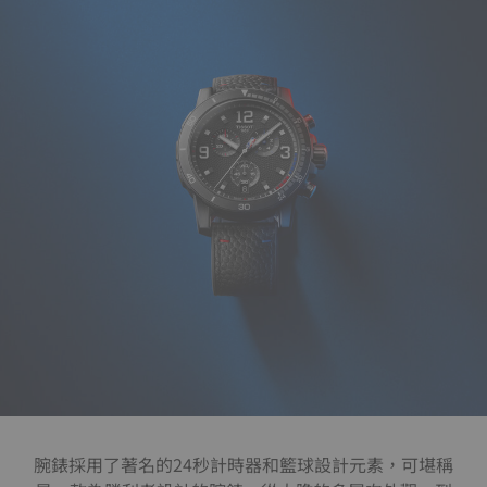
腕錶採用了著名的24秒計時器和籃球設計元素，可堪稱