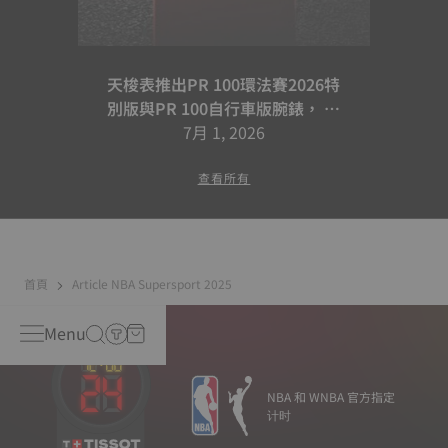
天梭表推出PR 100環法賽2026特
別版與PR 100自行車版腕錶， 續
寫騎乘合作篇章
7月 1, 2026
查看所有
首頁
Article NBA Supersport 2025
Menu
NBA 和 WNBA 官方指定
计时