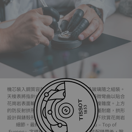
機芯裝入鋼質容器後，指針與藍寶石水晶玻璃隨之組裝。
天梭表將指針由衝壓黃銅製成，經拋光並略微彎曲以貼合
花崗岩表面輪廓，此舉大幅提升組裝精度與複雜度。上方
的防反射拱形藍寶石水晶鏡面保護面盤，不僅耐磨，拱形
設計與錶殼形狀呼應，使佩戴者能在無眩光下欣賞花崗岩
細節。最終工序為後蓋鑲刻「Jungfrau – Top of
Europe」字樣與專屬序號，旋緊固定並裝配錶帶後，腕