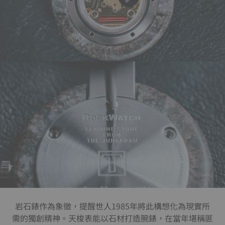
岩石錶作為象徵，提醒世人1985年將此構想化為現實所
需的獨創精神。天梭表能以石材打造腕錶，在當年堪稱匪