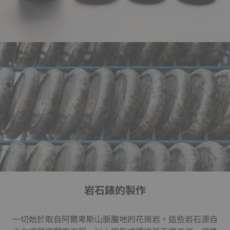
岩石錶的製作
一切始於取自阿爾卑斯山脈腹地的花崗岩。這些岩石源自