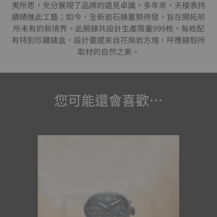
夷所思，充分展現了品牌的遠見卓識。多年來，天梭表持
續精進此工藝；如今，全新岩石錶蓄勢待發，旨在開拓前
所未有的新境界。此腕錶共設計生產限量999枚，每枚配
有特別珍藏錶盒，設計靈感來自花崗岩方塊，呼應錶殼所
取材的自然之美。
您可能還會喜歡…