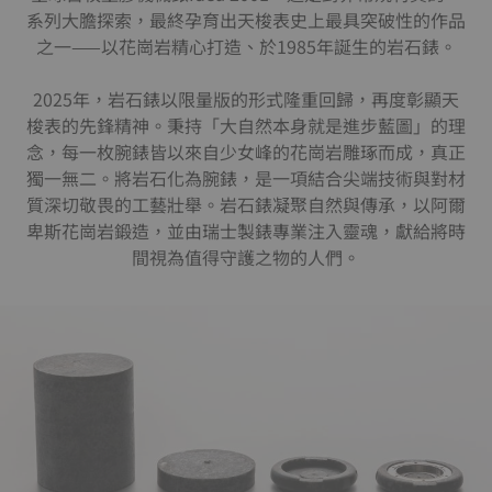
系列大膽探索，最終孕育出天梭表史上最具突破性的作品
之一——以花崗岩精心打造、於1985年誕生的岩石錶。
2025年，岩石錶以限量版的形式隆重回歸，再度彰顯天
梭表的先鋒精神。秉持「大自然本身就是進步藍圖」的理
念，每一枚腕錶皆以來自少女峰的花崗岩雕琢而成，真正
獨一無二。將岩石化為腕錶，是一項結合尖端技術與對材
質深切敬畏的工藝壯舉。岩石錶凝聚自然與傳承，以阿爾
卑斯花崗岩鍛造，並由瑞士製錶專業注入靈魂，獻給將時
間視為值得守護之物的人們。