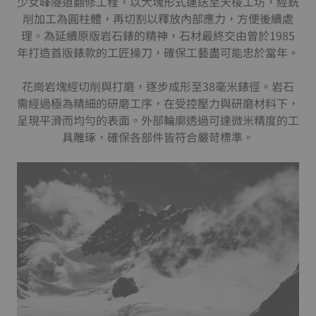
少女峰隧道翻修工程，以大塊形式運送至天梭工坊，經銑
削加工為圓柱體，再切割以釋放內部應力，方便後續處
理。為延續原版岩石錶的精神，石材最終交由曾於1985
年打造首版錶款的工匠操刀，確保工藝盡可能忠於當年。
花崗岩塊經切削與打磨，逐步成形至38毫米錶徑。岩石
需經過極為精細的研磨工序，在受控壓力與研磨材料下，
呈現平滑而均勻的表面。外部輪廓透過可達微米精度的工
具雕琢，確保各部件皆符合嚴苛標準。