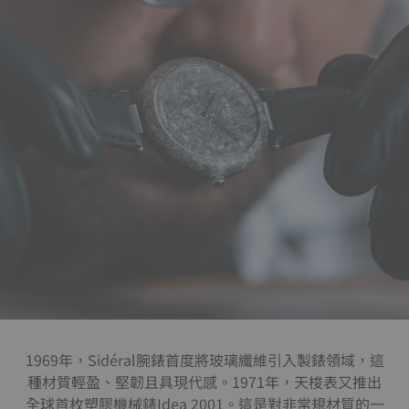
1969年，Sidéral腕錶首度將玻璃纖維引入製錶領域，這
種材質輕盈、堅韌且具現代感。1971年，天梭表又推出
全球首枚塑膠機械錶Idea 2001。這是對非常規材質的一