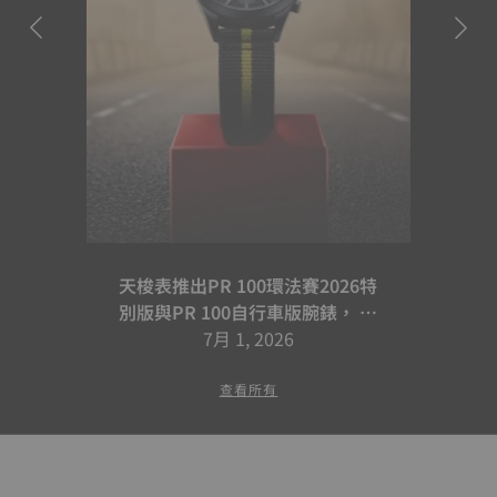
天梭表推出PR 100環法賽2026特
別版與PR 100自行車版腕錶， 續
寫騎乘合作篇章
7月 1, 2026
查看所有