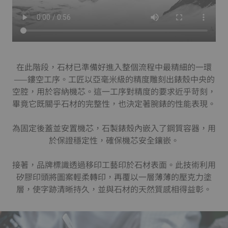
在此階段，石材已準備好進入整個流程中最精細的一環
——鏤空工序。工匠以亞毫米級的精度雕刻出錶殼中央的
空腔，用於容納機芯。這一工序對精度的要求近乎苛刻，
畢竟它既關乎石材的完整性，也決定著腕錶的性能表現。
為固定後蓋並安置機芯，石製錶殼內嵌入了鋼質容器，用
於保證穩定性，確保機芯安全鑲嵌。
接著，品牌標識透過移印工藝印於石材表面。此技術利用
矽膠印頭將圖案輕柔轉印，再覆以一層薄薄的壓克力塗
層，使字跡清晰持久，並與石材的天然質感相得益彰。