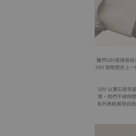
雖然SRV直接源自
SRV 致敬歷史
SRV 以寶石般
質。她們不被時間
系列勇敢展現自我