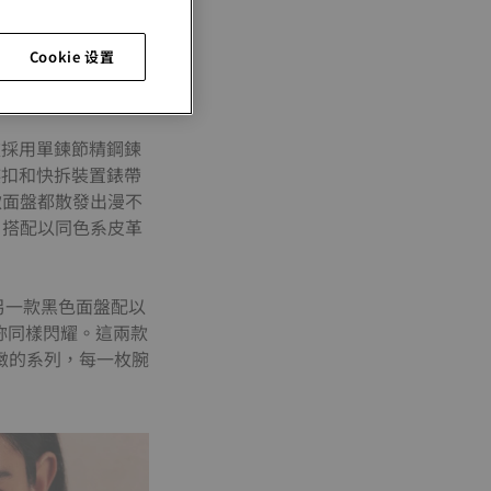
Cookie 设置
款採用單鍊節精鋼鍊
蝶扣和快拆裝置錶帶
款面盤都散發出漫不
，搭配以同色系皮革
另一款黑色面盤配以
妳同樣閃耀。這兩款
緻的系列，每一枚腕