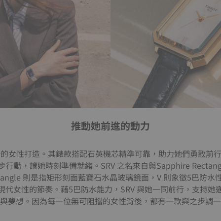
推動她前進的動力
停蹄的女性打造。其錶款搭配石英機芯精準可靠，助力她們勇敢前
動，讓她時刻準備就緒。SRV 之名來自與Sapphire Rectan
 Rectangle 則是指矩形刻面藍寶石水晶玻璃鏡面，V 則象徵5巴
現代女性的節奏。藉5巴防水能力，SRV 與她一同前行，支持她
與夢想。因為每一位無可阻擋的女性背後，都有一款與之步調一