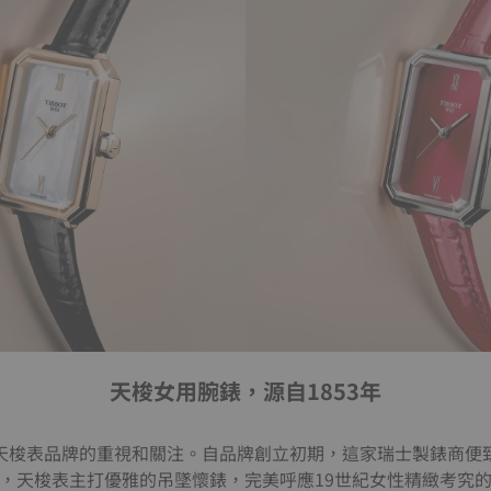
天梭女用腕錶，源自1853年
天梭表品牌的重視和關注。自品牌創立初期，這家瑞士製錶商便
，天梭表主打優雅的吊墜懷錶，完美呼應19世紀女性精緻考究