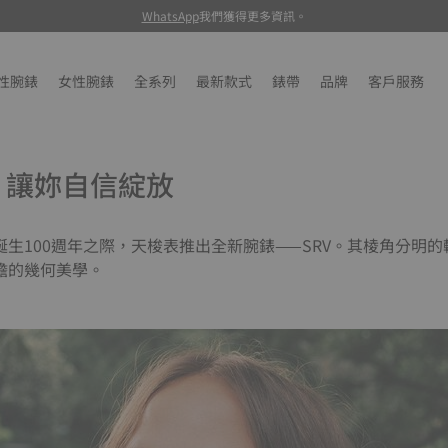
WhatsApp
我們獲得更多資訊。
性腕錶
女性腕錶
全系列
最新款式
錶帶
品牌
客戶服務
V，讓妳自信綻放
生100週年之際，天梭表推出全新腕錶——SRV。其棱角分明
膽的幾何美學。