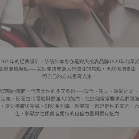
1975年的經典設計，該設計本身亦是對天梭表品牌1920年代
上一個重要轉捩點——女性開始成為人們關注的焦點，勇敢擁抱自由
照自己的方式書寫人生。
多面切割的鏡面，代表女性的多元身份——現代、獨立、熱愛社交
定義，反而由時間賦與更強大的能力。在這個常常要求我們隨波
，反對平庸與妥協。SRV 系列每一款腕錶，都是個性的宣言，
色，彰顯女性佩戴者獨特的自信力量與獨有魅力。