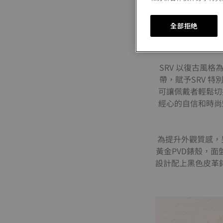
全部拒绝
SRV 以復古風
帶，賦予SRV 
可讓佩戴者輕鬆切
經心的自信和時尚
為提升外觀質感，
黃金PVD錶殼，
設計配上黑色皮革