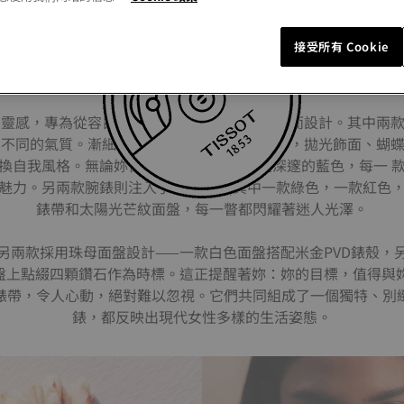
接受所有 Cookie
無需隱藏光彩
格為靈感，專為從容自信、優雅掌控每一刻的女性而設計。其中兩
特別不同的氣質。漸細鍊節呼應雕塑般的錶殼設計，拋光飾面、蝴
換自我風格。無論妳偏愛沉穩的灰色，還是深邃的藍色，每一 
魅力。另兩款腕錶則注入了鮮明活力,其中一款綠色，一款紅色
錶帶和太陽光芒紋面盤，每一瞥都閃耀著迷人光澤。
另兩款採用珠母面盤設計——一款白色面盤搭配米金PVD錶殼，
面盤上點綴四顆鑽石作為時標。這正提醒著妳：妳的目標，值得與
錶帶，令人心動，絕對難以忽視。它們共同組成了一個獨特、別
錶，都反映出現代女性多樣的生活姿態。