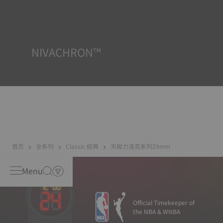
色調。沒有一隻珍珠貝母是相同的，因此它為腕錶賦予了一
抹獨特性，尤其是在女士錶上，無論是錶面還是其他元素。
NIVACHRON™
我們日常生活中越來越多的電子產品（手機、電腦、收音
機、磁鐵等）會產生磁場。機芯走時精度一直以來都是天梭
表關注的重點，因此我們研發了新一代鈦合金遊絲。與普通
擺輪遊絲相比，Nivachron™鈦合金擺輪遊絲具有更強的防磁
能力。
首页
全系列
Classic 經典
天梭力洛克系列29mm
Menu
Official Timekeeper of
the NBA & WNBA