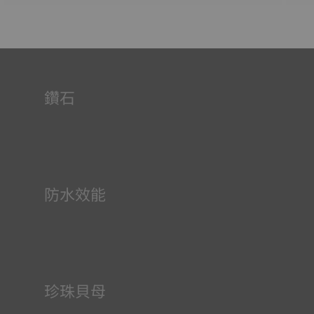
鑽石
天梭表承諾保證鑽石來源及品質，尤其是顏色、淨度和大
小。品牌所用鑽石皆符合毛坯鑽石國際認證系統金伯利進程
的認證要求。
防水效能
所有天梭表的錶殼均經過多次檢測，包括防水性檢查。天梭
表透過再現腕錶可能面臨的真實狀況來測試其抵抗衝擊、壓
力以及液體、氣體和灰塵滲透的能力。
珍珠貝母
珍珠貝母在海底發育，具有許多特性，例如虹彩效果和乳白