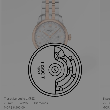
Tissot Le Locle 力洛克
Tisso
29 mm • 自動款 • Diamonds
MOP$ 6,900.00
MOP$