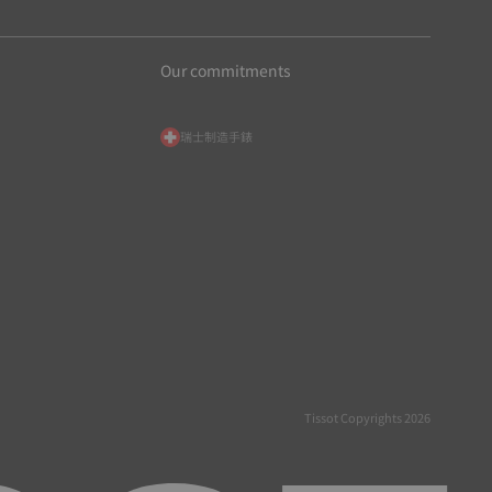
Our commitments
瑞士制造手錶
Tissot Copyrights 2026