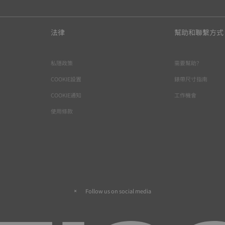
法律
幫助和聯繫方式
私隱政策
需要幫助？
COOKIE設置
錶帶尺寸指南
COOKIE通知
工作機會
使用條款
Follow us on social media