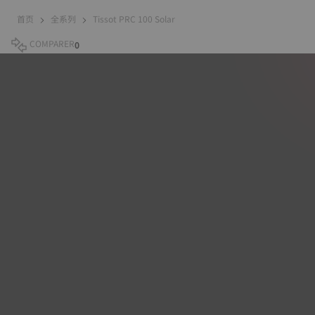
首页
全系列
Tissot PRC 100 Solar
COMPARER
0