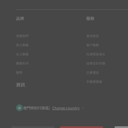
品牌
服務
有關我們
查找商店
男士腕錶
客户服務
女士腕錶
杜絕假冒僞劣
腕錶系列
註冊您的手錶
錶帶
企業禮品
手錶搜索器
資訊
澳門特別行政區
Change country