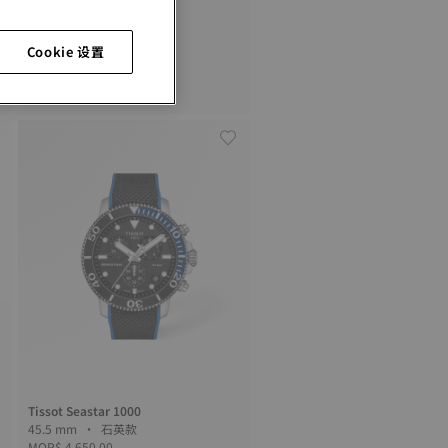
Cookie 设置
Tissot Seastar 1000
36 mm • 石英款
MOP$ 3,350.00
Tissot Seastar 1000
45.5 mm • 石英款
MOP$ 4,650.00