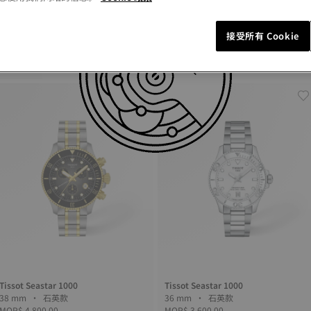
接受所有 Cookie
Tissot Seastar 1000
Tissot Seastar 1000
40 mm • 自動款
40 mm • 石英款
MOP$ 5,850.00
MOP$ 3,600.00
Tissot Seastar 1000
Tissot Seastar 1000
38 mm • 石英款
36 mm • 石英款
MOP$ 4,800.00
MOP$ 3,600.00