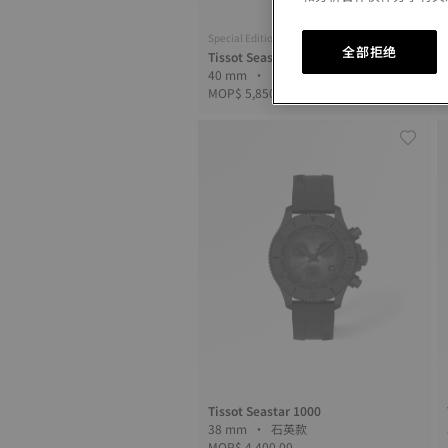
Special Edition
全部拒绝
Tissot Seastar Wilson WNBA
40 mm • 自動款
MOP$ 5,850.00
Tissot Seastar 1000
38 mm • 石英款
MOP$ 4,400.00