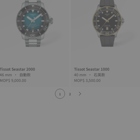
Tissot Seastar 2000
Tissot Seastar 1000
46 mm • 自動款
40 mm • 石英款
MOP$ 9,000.00
MOP$ 3,500.00
1
2