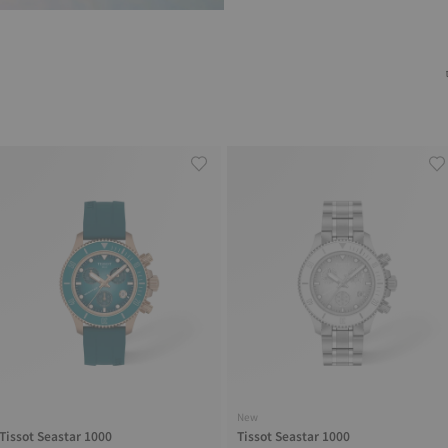
New
Tissot Seastar 1000
Tissot Seastar 1000