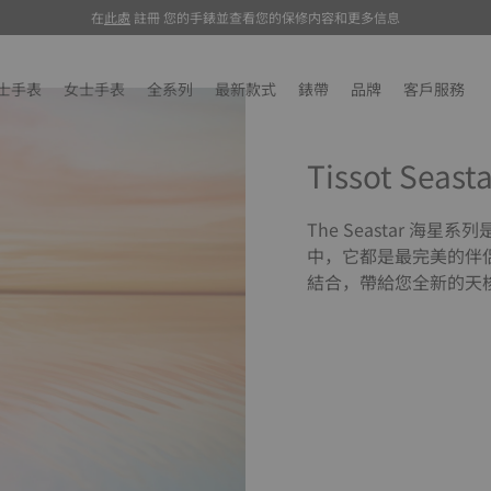
在
在此处
此處
註冊 您的手錶並查看您的保修内容和更多信息
注册
您的手表并查看您的保修内容和更多信息
士手表
女士手表
全系列
最新款式
錶帶
品牌
客戶服務
Tissot Seas
The Seastar 
中，它都是最完美的伴
結合，帶給您全新的天