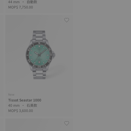
44 mm • 自動款
MOP$ 7,750.00
New
Tissot Seastar 1000
40 mm • 石英款
MOP$ 3,600.00