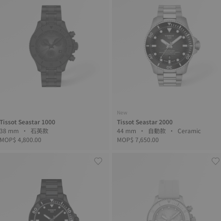
New
Tissot Seastar 1000
Tissot Seastar 2000
38 mm • 石英款
44 mm • 自動款 • Ceramic
MOP$ 4,800.00
MOP$ 7,650.00