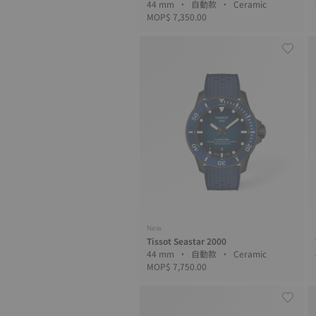
44 mm • 自動款 • Ceramic
MOP$ 7,350.00
New
Tissot Seastar 2000
44 mm • 自動款 • Ceramic
MOP$ 7,750.00