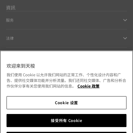
資訊
服务
法律
幫助和聯繫方式
欢迎来到天梭
Our commitments
我们使用 Cookie 以允许我们网站的正常工作、个性化设计内容和广
告、提供社交媒体功能并分析流量。我们还同社交媒体、广告和分析合
作伙伴分享有关您使用我们网站的信息。
Cookie 政策
Cookie 设置
Follow us on social media
澳門特別行政區
Change country
Tissot Copyrights 2026
接受所有 Cookie