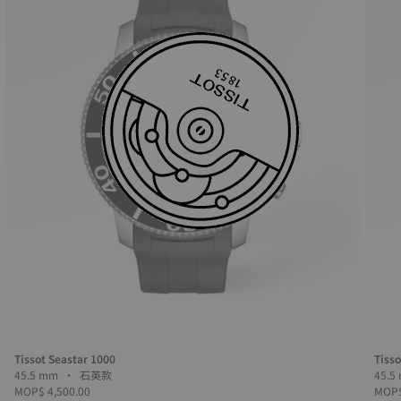
Tissot Seastar 1000
Tisso
45.5 mm • 石英款
MOP$ 4,500.00
MOP$