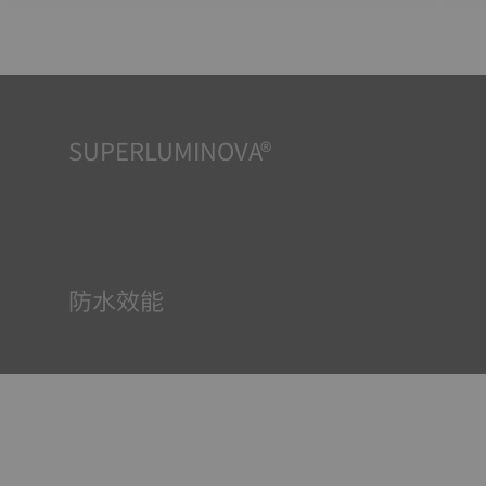
SUPERLUMINOVA®
確保在任何情況下的均可清晰讀時對天梭表非常重要，因此
Super-Luminova®夜光物料被運用在了一些時計中。這種物
料塗覆於錶面和指標等部件，腕錶進入黑暗的環境後，即可
作為微型累積器反射光線。
防水效能
所有天梭表的錶殼均經過多次檢測，包括防水性檢查。天梭
表透過再現腕錶可能面臨的真實狀況來測試其抵抗衝擊、壓
力以及液體、氣體和灰塵滲透的能力。