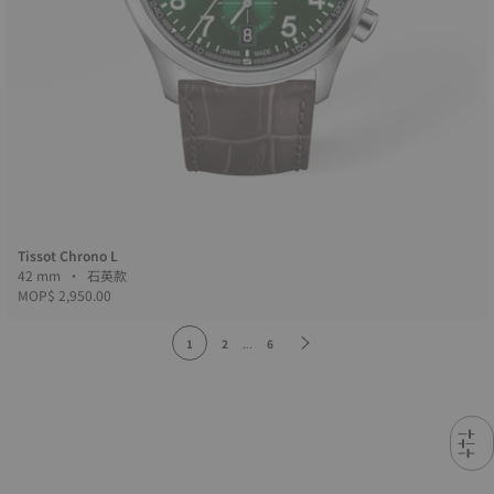
Tissot Chrono L
42 mm • 石英款
MOP$ 2,950.00
1
2
...
6