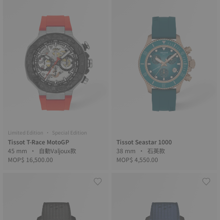
Limited Edition • Special Edition
Tissot T-Race MotoGP
Tissot Seastar 1000
45 mm • 自動Valjoux款
38 mm • 石英款
MOP$ 16,500.00
MOP$ 4,550.00