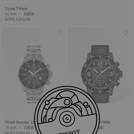
Tissot T-Race
41 mm • 自動款
MOP$ 5,850.00
Special Edition
Tissot Seastar 1000
Tissot Supersport NBA
38 mm • 石英款
45.5 mm • 石英款
MOP$ 4,400.00
MOP$ 3,800.00