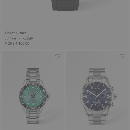
Tissot T-Race
38 mm • 石英款
MOP$ 4,400.00