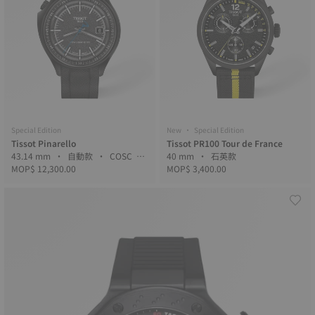
Special Edition
New • Special Edition
Tissot Pinarello
Tissot PR100 Tour de France
43.14 mm • 自動款 • COSC •
40 mm • 石英款
Forged Carbon
MOP$ 12,300.00
MOP$ 3,400.00