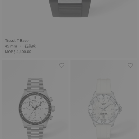
Tissot T-Race
45 mm • 石英款
MOP$ 4,400.00