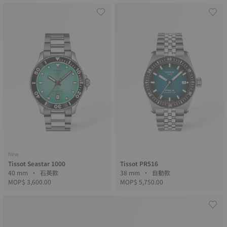
New
Tissot Seastar 1000
Tissot PR516
40 mm • 石英款
38 mm • 自動款
MOP$ 3,600.00
MOP$ 5,750.00