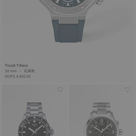
Tissot T-Race
38 mm • 石英款
MOP$ 4,400.00