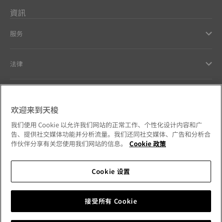
資訊
服务
法律
幫助和聯繫方式
欢迎来到天梭
Our commitments
我们使用 Cookie 以允许我们网站的正常工作、个性化设计内容和广
告、提供社交媒体功能并分析流量。我们还同社交媒体、广告和分析合
作伙伴分享有关您使用我们网站的信息。
Cookie 政策
Cookie 设置
Follow us on social media
澳門特別行政區
Change country
Tissot Copyrights 2026
接受所有 Cookie