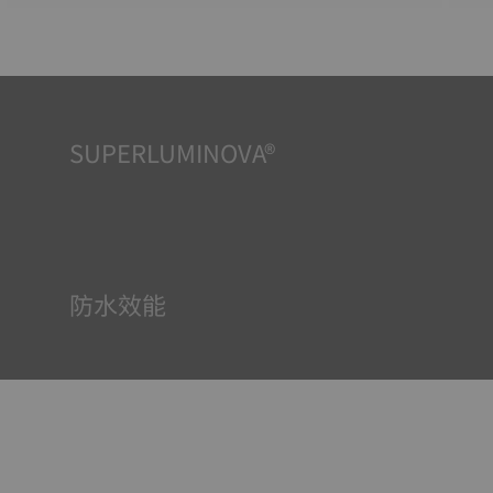
SUPERLUMINOVA®
確保在任何情況下的均可清晰讀時對天梭表非常重要，因此
Super-Luminova®夜光物料被運用在了一些時計中。這種物
料塗覆於錶面和指標等部件，腕錶進入黑暗的環境後，即可
作為微型累積器反射光線。
防水效能
所有天梭表的錶殼均經過多次檢測，包括防水性檢查。天梭
表透過再現腕錶可能面臨的真實狀況來測試其抵抗衝擊、壓
力以及液體、氣體和灰塵滲透的能力。