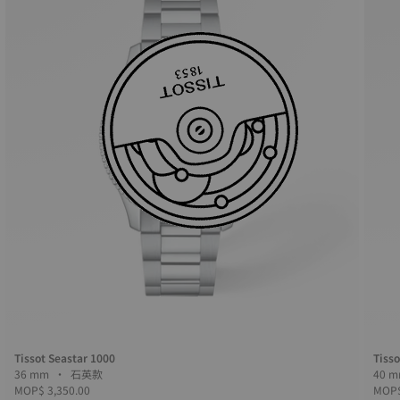
Tissot Seastar 1000
Tisso
36 mm • 石英款
MOP$ 3,350.00
MOP$