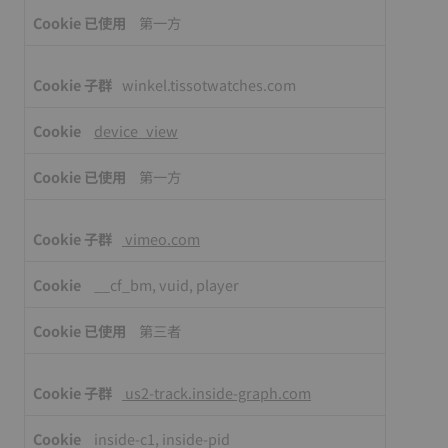
第一方
winkel.tissotwatches.com
device_view
第一方
vimeo.com
__cf_bm, vuid, player
第三者
us2-track.inside-graph.com
inside-c1, inside-pid