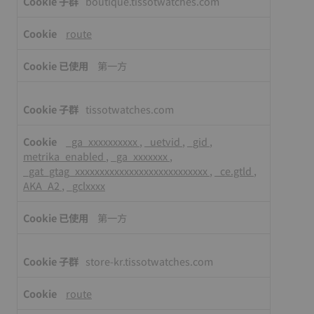
boutique.tissotwatches.com
route
第一方
tissotwatches.com
_ga_xxxxxxxxxx
,
_uetvid
,
_gid
,
metrika_enabled
,
_ga_xxxxxxx
,
_gat_gtag_xxxxxxxxxxxxxxxxxxxxxxxxxxx
,
_ce.gtld
,
AKA_A2
,
_gclxxxx
第一方
store-kr.tissotwatches.com
route