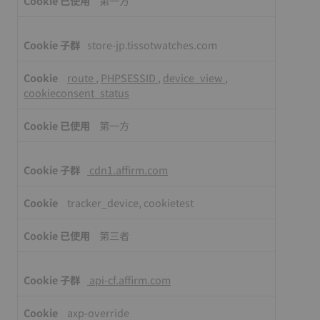
第一方
store-jp.tissotwatches.com
route
,
PHPSESSID
,
device_view
,
cookieconsent_status
第一方
cdn1.affirm.com
tracker_device, cookietest
第三者
api-cf.affirm.com
axp-override