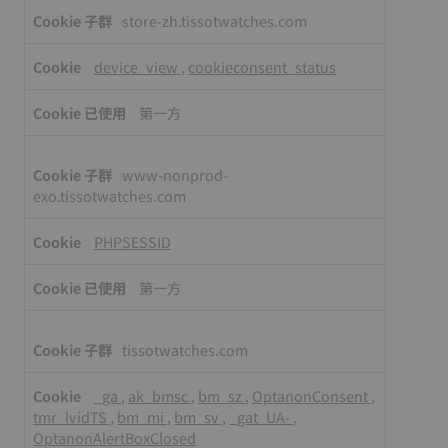
store-zh.tissotwatches.com
device_view
,
cookieconsent_status
第一方
www-nonprod-
exo.tissotwatches.com
PHPSESSID
第一方
tissotwatches.com
_ga
,
ak_bmsc
,
bm_sz
,
OptanonConsent
,
tmr_lvidTS
,
bm_mi
,
bm_sv
,
_gat_UA-
,
OptanonAlertBoxClosed