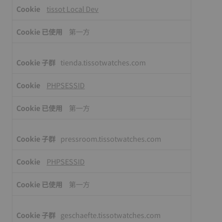
必
tissot Local Dev
要
的
第一方
cookie
tienda.tissotwatches.com
PHPSESSID
第一方
pressroom.tissotwatches.com
PHPSESSID
第一方
geschaefte.tissotwatches.com