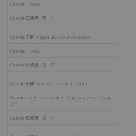
route
第一方
negozi.tissotwatches.com
route
第一方
www.tissotwatches.com
metrika_enabled
,
gtag_analytics_storage
,
RT
第一方