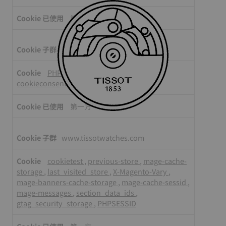
第一方
store.tissotwatches.com
PHPSESSID
,
device_view
,
route
,
cookieconsent_status
第一方
www.tissotwatches.com
cookietest
,
previous-store
,
mage-cache-
storage
,
last_visited_store
,
X-Magento-Vary
,
mage-banners-cache-storage
,
mage-cache-sessid
,
mage-messages
,
section_data_ids
,
gtag_security_storage
,
PHPSESSID