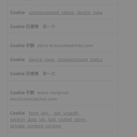
cookieconsent_status
,
device_view
第一方
store-kr.tissotwatches.com
device_view
,
cookieconsent_status
第一方
www-nonprod-
exo.tissotwatches.com
form_key
,
_pin_unauth
,
section_data_ids
,
last_visited_store
,
private_content_version