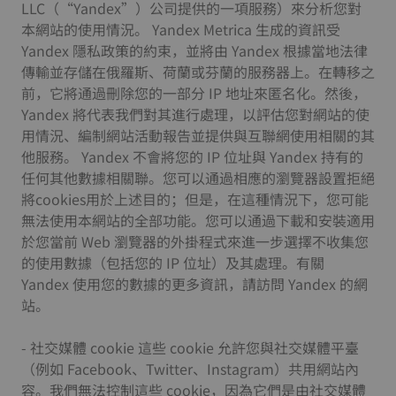
LLC（“Yandex”）公司提供的一項服務）來分析您對
本網站的使用情況。 Yandex Metrica 生成的資訊受
Yandex 隱私政策的約束，並將由 Yandex 根據當地法律
傳輸並存儲在俄羅斯、荷蘭或芬蘭的服務器上。在轉移之
前，它將通過刪除您的一部分 IP 地址來匿名化。然後，
Yandex 將代表我們對其進行處理，以評估您對網站的使
用情況、編制網站活動報告並提供與互聯網使用相關的其
他服務。 Yandex 不會將您的 IP 位址與 Yandex 持有的
任何其他數據相關聯。您可以通過相應的瀏覽器設置拒絕
將cookies用於上述目的；但是，在這種情況下，您可能
無法使用本網站的全部功能。您可以通過下載和安裝適用
於您當前 Web 瀏覽器的外掛程式來進一步選擇不收集您
的使用數據（包括您的 IP 位址）及其處理。有關
Yandex 使用您的數據的更多資訊，請訪問 Yandex 的網
站。
- 社交媒體 cookie 這些 cookie 允許您與社交媒體平臺
（例如 Facebook、Twitter、Instagram）共用網站內
容。我們無法控制這些 cookie，因為它們是由社交媒體