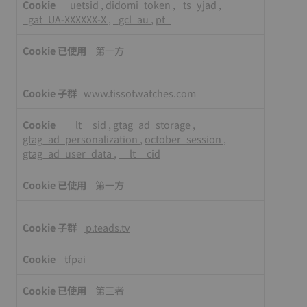
_uetsid
,
didomi_token
,
_ts_yjad
,
_gat_UA-XXXXXX-X
,
_gcl_au
,
pt_
第一方
www.tissotwatches.com
__lt__sid
,
gtag_ad_storage
,
gtag_ad_personalization
,
october_session
,
gtag_ad_user_data
,
__lt__cid
第一方
p.teads.tv
tfpai
第三者