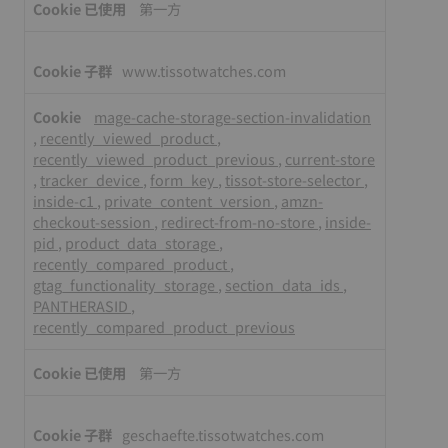
第一方
www.tissotwatches.com
mage-cache-storage-section-invalidation
,
recently_viewed_product
,
recently_viewed_product_previous
,
current-store
,
tracker_device
,
form_key
,
tissot-store-selector
,
inside-c1
,
private_content_version
,
amzn-
checkout-session
,
redirect-from-no-store
,
inside-
pid
,
product_data_storage
,
recently_compared_product
,
gtag_functionality_storage
,
section_data_ids
,
PANTHERASID
,
recently_compared_product_previous
第一方
geschaefte.tissotwatches.com