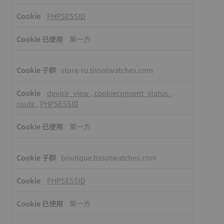
PHPSESSID
第一方
store-ru.tissotwatches.com
device_view
,
cookieconsent_status
,
route
,
PHPSESSID
第一方
boutique.tissotwatches.com
PHPSESSID
第一方