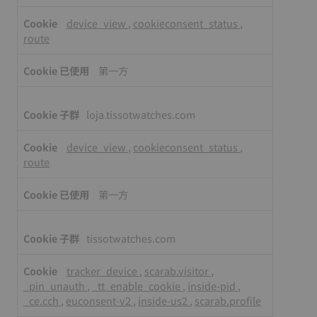
device_view
,
cookieconsent_status
,
route
第一方
loja.tissotwatches.com
device_view
,
cookieconsent_status
,
route
第一方
tissotwatches.com
tracker_device
,
scarab.visitor
,
_pin_unauth
,
_tt_enable_cookie
,
inside-pid
,
_ce.cch
,
euconsent-v2
,
inside-us2
,
scarab.profile