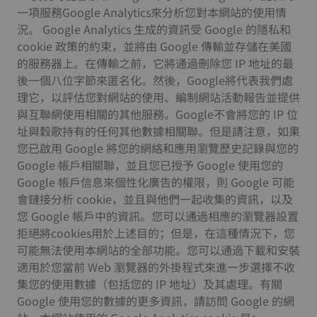
一項服務Google Analytics來分析您對本網站的使用情
況。 Google Analytics 生成的資訊受 Google 的隱私和
cookie 政策的約束，並將由 Google 傳輸並存儲在美國
的服務器上。在傳輸之前，它將通過刪除您 IP 地址的最
後一個八位字節來匿名化。然後，Google將代表我們處
理它，以評估您對網站的使用、編制網站活動報告並提供
與互聯網使用相關的其他服務。Google不會將您的 IP 位
址與穀歌持有的任何其他數據相關聯。但是請注意，如果
您已啟用 Google 將您的網絡和應用瀏覽歷史記錄與您的
Google 帳戶相關聯，並且您已授予 Google 使用您的
Google 帳戶信息來個性化廣告的權限，則 Google 可能
會鏈接分析 cookie，並且與他們一起收集的資訊，以及
您 Google 帳戶中的資訊。您可以通過相應的瀏覽器設置
拒絕將cookies用於上述目的；但是，在這種情況下，您
可能無法使用本網站的全部功能。您可以通過下載和安裝
適用於您當前 Web 瀏覽器的外掛程式來進一步選擇不收
集您的使用數據（包括您的 IP 地址）及其處理。有關
Google 使用您的數據的更多資訊，請訪問 Google 的網