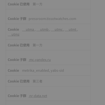
第一方
pressroom.tissotwatches.com
__utma
,
__utmb
,
__utmc
,
__utmt
,
__utmz
第一方
mc.yandex.ru
metrika_enabled, yabs-sid
第三者
nr-data.net