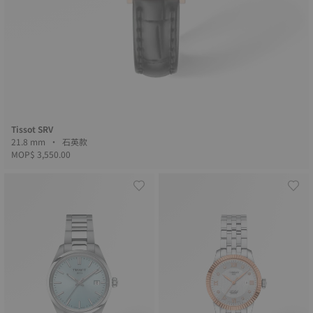
Tissot SRV
21.8 mm • 石英款
MOP$ 3,550.00