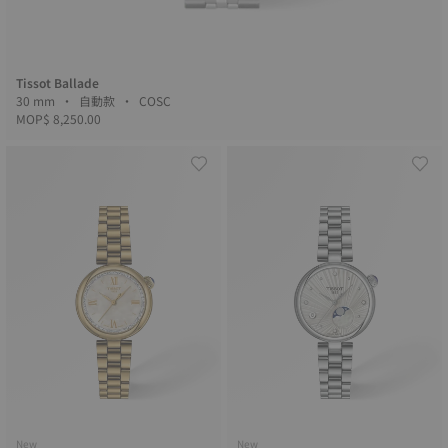
Tissot Ballade
30 mm • 自動款 • COSC
MOP$ 8,250.00
New
New