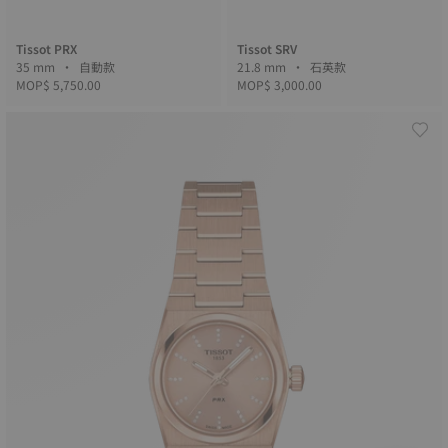
Tissot PRX
Tissot SRV
35 mm • 自動款
21.8 mm • 石英款
MOP$ 5,750.00
MOP$ 3,000.00