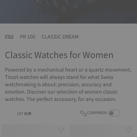
PRX
PR 100
CLASSIC DREAM
Classic Watches for Women
Powered by a mechanical heart or a quartz movement,
Tissot watches will always stand for what Swiss
watchmaking is about: precision, accuracy and
emotion. Discover our selection of women classic
watches. The perfect accessory, for any occasion.
COMPARE PROD
COMPARER
197 結果