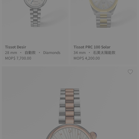
Tissot Desir
Tissot PRC 100 Solar
28 mm • 自動款 • Diamonds
34 mm • 石英太陽能款
MOP$ 7,700.00
MOP$ 4,200.00