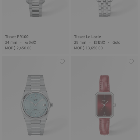
Tissot PR100
Tissot Le Locle
34 mm • 石英款
29 mm • 自動款 • Gold
MOP$ 2,450.00
MOP$ 13,650.00