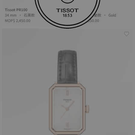
Tissot PR100
Tissot PRX
34 mm • 石英款
35 mm • 自動款 • Gold
MOP$ 2,450.00
MOP$ 16,550.00