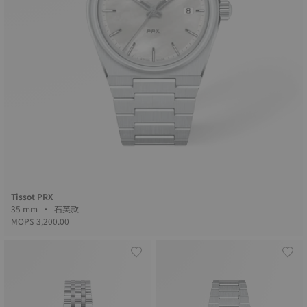
Tissot PRX
35 mm • 石英款
MOP$ 3,200.00