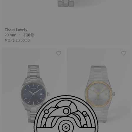
Tissot Lovely
20 mm • 石英款
MOP$ 2,700.00