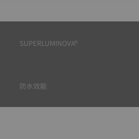
SUPERLUMINOVA®
確保在任何情況下的均可清晰讀時對天梭表非常重要，因此
Super-Luminova®夜光物料被運用在了一些時計中。這種物
料塗覆於錶面和指標等部件，腕錶進入黑暗的環境後，即可
作為微型累積器反射光線。
防水效能
所有天梭表的錶殼均經過多次檢測，包括防水性檢查。天梭
表透過再現腕錶可能面臨的真實狀況來測試其抵抗衝擊、壓
力以及液體、氣體和灰塵滲透的能力。