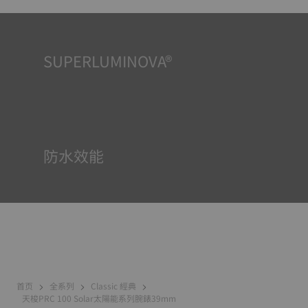
SUPERLUMINOVA®
確保在任何情況下的均可清晰讀時對天梭表非常重要，因此
Super-Luminova®夜光物料被運用在了一些時計中。這種物
料塗覆於錶面和指標等部件，腕錶進入黑暗的環境後，即可
作為微型累積器反射光線。
防水效能
所有天梭表的錶殼均經過多次檢測，包括防水性檢查。天梭
表透過再現腕錶可能面臨的真實狀況來測試其抵抗衝擊、壓
力以及液體、氣體和灰塵滲透的能力。
首页
全系列
Classic 經典
天梭PRC 100 Solar太陽能系列腕錶39mm