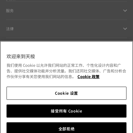
服务
法律
幫助和聯繫方式
欢迎来到天梭
Our commitments
我们使用 Cookie 以允许我们网站的正常工作、个性化设计内容和广
告、提供社交媒体功能并分析流量。我们还同社交媒体、广告和分析合
作伙伴分享有关您使用我们网站的信息。
Cookie 政策
Cookie 设置
Follow us on social media
澳門特別行政區
Change country
Tissot Copyrights 2026
接受所有 Cookie
全部拒绝