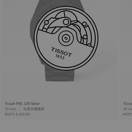
Tissot PRC 100 Solar
Tisso
39 mm • 石英太陽能款
MOP$ 4,200.00
MOP$