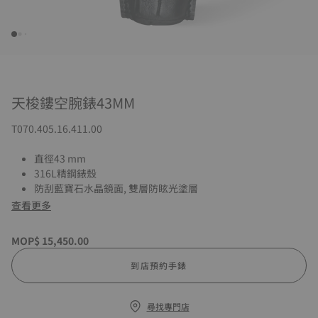
天梭鏤空腕錶43MM
T070.405.16.411.00
直徑43 mm
316L精鋼錶殼
防刮藍寶石水晶鏡面, 雙層防眩光塗層
查看更多
MOP$ 15,450.00
到店預約手錶
尋找專門店