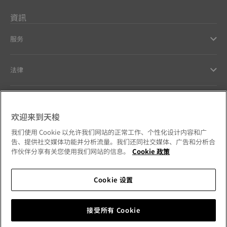
資訊
服务
法律
幫助和聯繫方式
欢迎来到天梭
Our commitments
我们使用 Cookie 以允许我们网站的正常工作、个性化设计内容和广
告、提供社交媒体功能并分析流量。我们还同社交媒体、广告和分析合
作伙伴分享有关您使用我们网站的信息。
Cookie 政策
Cookie 设置
Follow us on social media
澳門特別行政區
Change country
Tissot Copyrights 2026
接受所有 Cookie