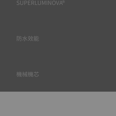
SUPERLUMINOVA®
確保在任何情況下的均可清晰讀時對天梭表非常重要，因此
Super-Luminova®夜光物料被運用在了一些時計中。這種物
料塗覆於錶面和指標等部件，腕錶進入黑暗的環境後，即可
作為微型累積器反射光線。
防水效能
所有天梭表的錶殼均經過多次檢測，包括防水性檢查。天梭
表透過再現腕錶可能面臨的真實狀況來測試其抵抗衝擊、壓
力以及液體、氣體和灰塵滲透的能力。
機械機芯
一枚天梭表機械機芯平均包含100個精細部件。擺輪位於機芯
的 核心位置，確保其走時精準。擺輪和游絲透過持續不斷地
前後移 動，把時間分成相等的部分，從而精確調整時間的指
示。游絲的移 動被稱作「擺動」，它讓腕錶發出「滴答滴
答」的聲響。擺輪每天的 總擺動次數相當於轉了385,000
圈。