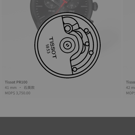
Tissot PR100
Tiss
41 mm • 石英款
MOP$ 3,750.00
MOP$