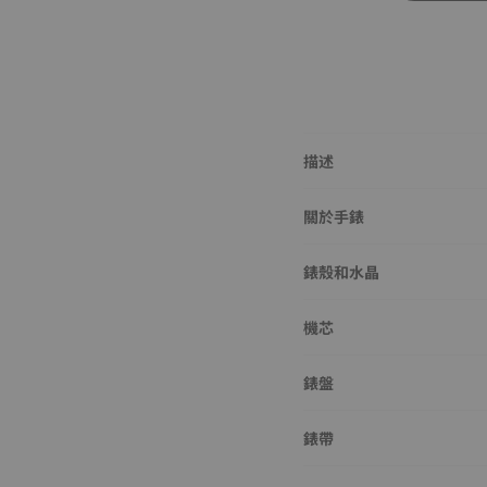
描述
關於手錶
錶殼和水晶
機芯
錶盤
錶帶