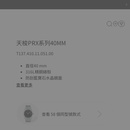
天梭PRX系列40MM
T137.410.11.051.00
直徑40 mm
316L精鋼錶殼
防刮藍寶石水晶鏡面
查看更多
查看 58 個同型號款式