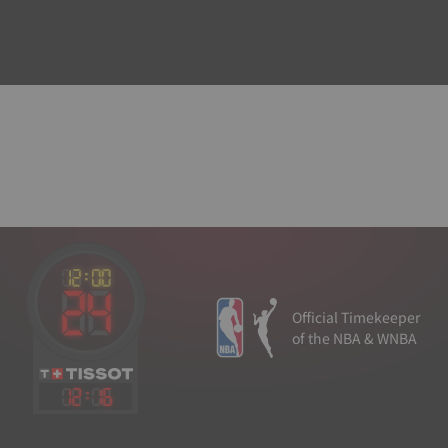
Official Timekeeper
of the NBA & WNBA
12
:
16