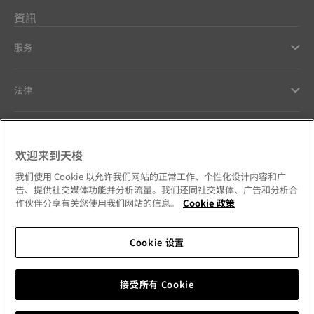
資訊
服务
法律
幫助和聯繫方式
欢迎来到天梭
Our commitments
我们使用 Cookie 以允许我们网站的正常工作、个性化设计内容和广
告、提供社交媒体功能并分析流量。我们还同社交媒体、广告和分析合
作伙伴分享有关您使用我们网站的信息。
Cookie 政策
Cookie 设置
Follow us on social media
澳門特別行政區
Change country
Tissot Copyrights 2026
接受所有 Cookie