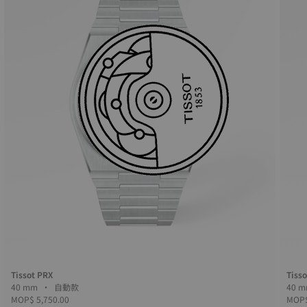
Tissot PRX
Tiss
40 mm • 自動款
MOP$ 5,750.00
MOP$