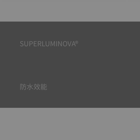
SUPERLUMINOVA®
確保在任何情況下的均可清晰讀時對天梭表非常重要，因此
Super-Luminova®夜光物料被運用在了一些時計中。這種物
料塗覆於錶面和指標等部件，腕錶進入黑暗的環境後，即可
作為微型累積器反射光線。
防水效能
所有天梭表的錶殼均經過多次檢測，包括防水性檢查。天梭
表透過再現腕錶可能面臨的真實狀況來測試其抵抗衝擊、壓
力以及液體、氣體和灰塵滲透的能力。