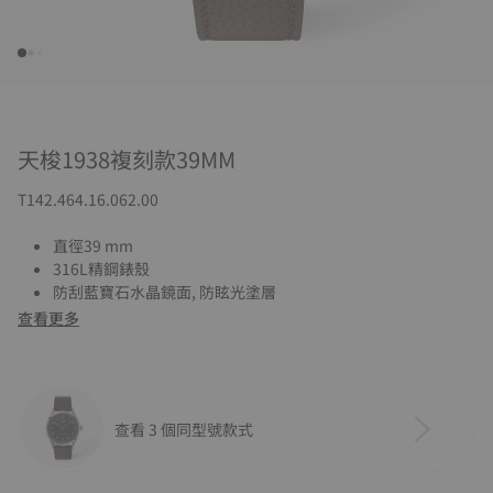
天梭1938複刻款39MM
T142.464.16.062.00
直徑39 mm
316L精鋼錶殼
防刮藍寶石水晶鏡面, 防眩光塗層
查看更多
查看 3 個同型號款式