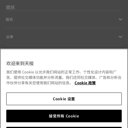
資訊
服务
法律
幫助和聯繫方式
欢迎来到天梭
Our commitments
我们使用 Cookie 以允许我们网站的正常工作、个性化设计内容和广
告、提供社交媒体功能并分析流量。我们还同社交媒体、广告和分析合
作伙伴分享有关您使用我们网站的信息。
Cookie 政策
Cookie 设置
Follow us on social media
澳門特別行政區
Change country
Tissot Copyrights 2026
接受所有 Cookie