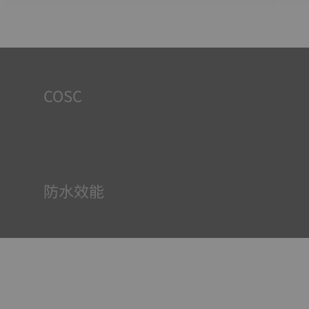
COSC
天梭表的產品線包括經「COSC」認證的腕錶，即認證天文台
錶。該證書由瑞士官方天文臺表檢測機構（COSC）對機芯走
時精度、防磁效能以及抗衝擊性進行為期15天的嚴格檢測後
頒發。
防水效能
所有天梭表的錶殼均經過多次檢測，包括防水性檢查。天梭
表透過再現腕錶可能面臨的真實狀況來測試其抵抗衝擊、壓
力以及液體、氣體和灰塵滲透的能力。