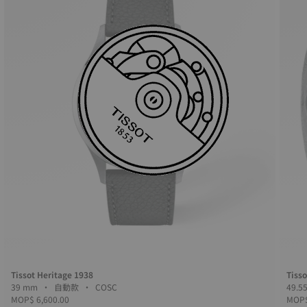
Tissot Heritage 1938
Tiss
39 mm • 自動款 • COSC
MOP$ 6,600.00
MOP$