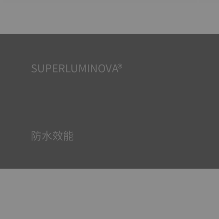
SUPERLUMINOVA®
確保在任何情況下的均可清晰讀時對天梭表非常重要，因此
Super-Luminova®夜光物料被運用在了一些時計中。這種物
料塗覆於錶面和指標等部件，腕錶進入黑暗的環境後，即可
作為微型累積器反射光線。
防水效能
所有天梭表的錶殼均經過多次檢測，包括防水性檢查。天梭
表透過再現腕錶可能面臨的真實狀況來測試其抵抗衝擊、壓
力以及液體、氣體和灰塵滲透的能力。