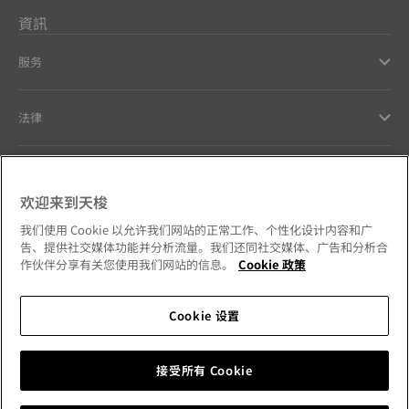
資訊
服务
法律
幫助和聯繫方式
欢迎来到天梭
Our commitments
我们使用 Cookie 以允许我们网站的正常工作、个性化设计内容和广
告、提供社交媒体功能并分析流量。我们还同社交媒体、广告和分析合
作伙伴分享有关您使用我们网站的信息。
Cookie 政策
Cookie 设置
Follow us on social media
澳門特別行政區
Change country
Tissot Copyrights 2026
接受所有 Cookie