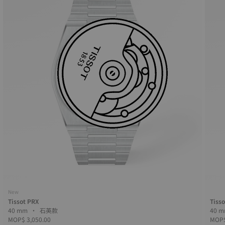
New
Tissot PRX
Tiss
40 mm • 石英款
MOP$ 3,050.00
MOP$