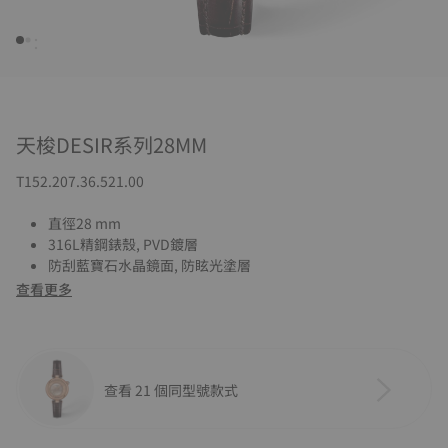
天梭DESIR系列28MM
T152.207.36.521.00
直徑28 mm
316L精鋼錶殼, PVD鍍層
防刮藍寶石水晶鏡面, 防眩光塗層
查看更多
查看 21 個同型號款式