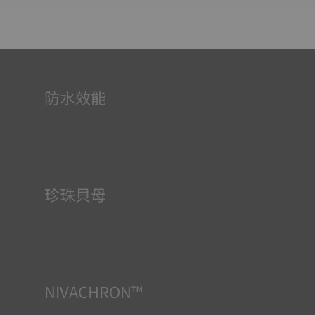
防水效能
所有天梭表的錶殼均經過多次檢測，包括防水性檢查。天梭
表透過再現腕錶可能面臨的真實狀況來測試其抵抗衝擊、壓
力以及液體、氣體和灰塵滲透的能力。
珍珠貝母
珍珠貝母在海底發育，具有許多特性，例如虹彩效果和乳白
色調。沒有一隻珍珠貝母是相同的，因此它為腕錶賦予了一
抹獨特性，尤其是在女士錶上，無論是錶面還是其他元素。
NIVACHRON™
我們日常生活中越來越多的電子產品（手機、電腦、收音