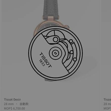
Tissot Desir
Tisso
28 mm • 自動款
MOP$ 6,700.00
MOP$