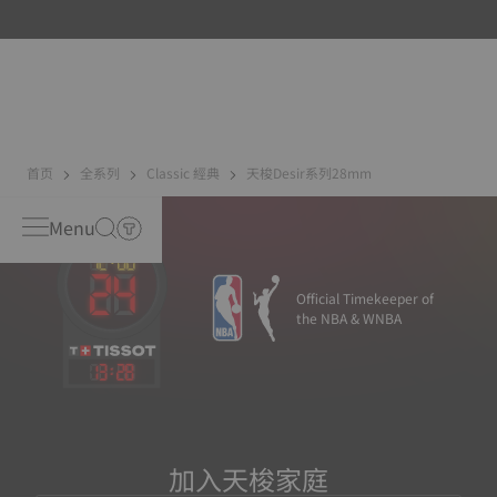
機、磁鐵等）會產生磁場。機芯走時精度一直以來都是天梭
表關注的重點，因此我們研發了新一代鈦合金遊絲。與普通
擺輪遊絲相比，Nivachron™鈦合金擺輪遊絲具有更強的防磁
能力。
首页
全系列
Classic 經典
天梭Desir系列28mm
Menu
Official Timekeeper of
the NBA & WNBA
13
:
28
加入天梭家庭