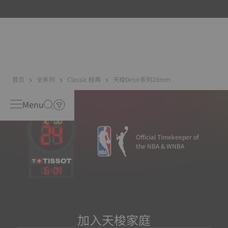
機、磁鐵等）會產生磁場。機芯走時精度一直以來都是天梭
表關注的重點，因此我們研發了新一代鈦合金遊絲。與普通
擺輪遊絲相比，Nivachron™鈦合金擺輪遊絲具有更強的防磁
能力。
首页
全系列
Classic 經典
天梭Desir系列28mm
Menu
Official Timekeeper of
the NBA & WNBA
16
:
04
加入天梭家庭