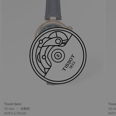
Tissot Desir
Tisso
28 mm • 自動款
MOP$ 6,700.00
MOP$