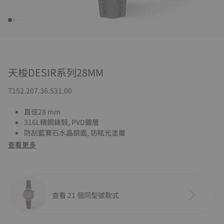
天梭DESIR系列28MM
T152.207.36.531.00
直徑28 mm
316L精鋼錶殼, PVD鍍層
防刮藍寶石水晶鏡面, 防眩光塗層
查看更多
查看 21 個同型號款式