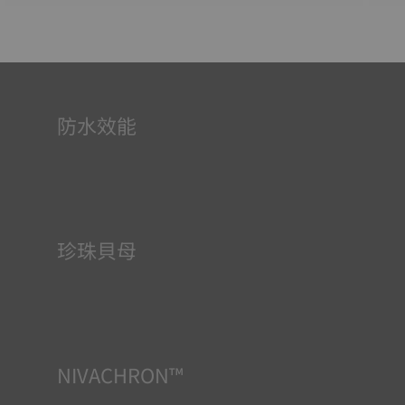
防水效能
所有天梭表的錶殼均經過多次檢測，包括防水性檢查。天梭
表透過再現腕錶可能面臨的真實狀況來測試其抵抗衝擊、壓
力以及液體、氣體和灰塵滲透的能力。
珍珠貝母
珍珠貝母在海底發育，具有許多特性，例如虹彩效果和乳白
色調。沒有一隻珍珠貝母是相同的，因此它為腕錶賦予了一
抹獨特性，尤其是在女士錶上，無論是錶面還是其他元素。
NIVACHRON™
我們日常生活中越來越多的電子產品（手機、電腦、收音