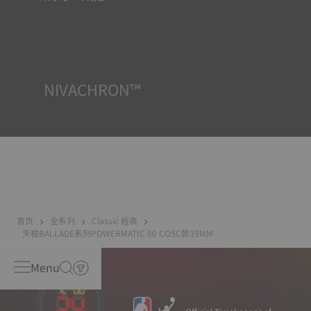
所有天梭表的錶殼均經過多次檢測，包括防水性檢查。天梭
表透過再現腕錶可能面臨的真實狀況來測試其抵抗衝擊、壓
力以及液體、氣體和灰塵滲透的能力。
NIVACHRON™
我們日常生活中越來越多的電子產品（手機、電腦、收音
機、磁鐵等）會產生磁場。機芯走時精度一直以來都是天梭
表關注的重點，因此我們研發了新一代鈦合金遊絲。與普通
擺輪遊絲相比，Nivachron™鈦合金擺輪遊絲具有更強的防磁
能力。
首页
全系列
Classic 經典
天梭BALLADE系列POWERMATIC 80 COSC款39MM
Menu