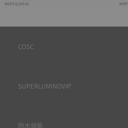
MOP$ 8,250.00
MOP$
COSC
天梭表的產品線包括經「COSC」認證的腕錶，即認證天文台
錶。該證書由瑞士官方天文臺表檢測機構（COSC）對機芯走
時精度、防磁效能以及抗衝擊性進行為期15天的嚴格檢測後
頒發。
SUPERLUMINOVA®
確保在任何情況下的均可清晰讀時對天梭表非常重要，因此
Super-Luminova®夜光物料被運用在了一些時計中。這種物
料塗覆於錶面和指標等部件，腕錶進入黑暗的環境後，即可
作為微型累積器反射光線。
防水效能