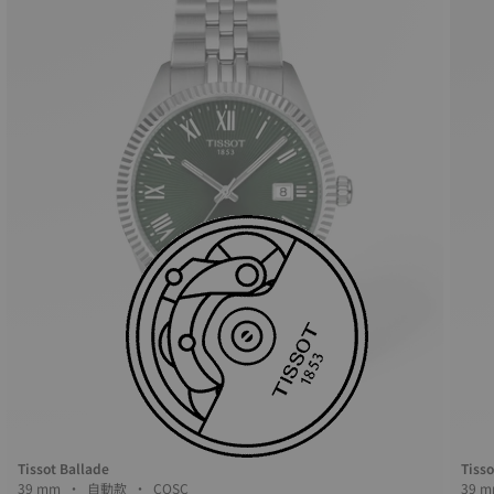
Tissot Ballade
Tisso
39 mm • 自動款 • COSC