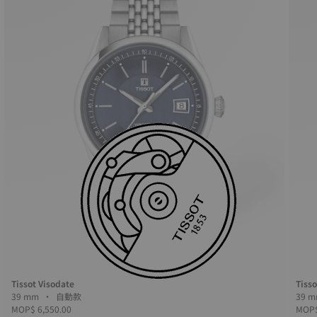
Tissot Visodate
Tisso
39 mm • 自動款
MOP$ 6,550.00
MOP$