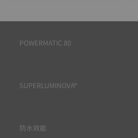
POWERMATIC 80
自動錶依賴佩戴者的活動所提供的能量而運作。正是手腕的
移動為機芯提供了動力。Powermatic 80機芯可提供80小時
動力儲存，即使3天不佩戴，亦能保持準確的時間顯示。因
此，與通常僅提供1.5天動力儲存的競品相比，該款機芯非常
創新，效能卓越。
SUPERLUMINOVA®
確保在任何情況下的均可清晰讀時對天梭表非常重要，因此
Super-Luminova®夜光物料被運用在了一些時計中。這種物
料塗覆於錶面和指標等部件，腕錶進入黑暗的環境後，即可
作為微型累積器反射光線。
防水效能
所有天梭表的錶殼均經過多次檢測，包括防水性檢查。天梭