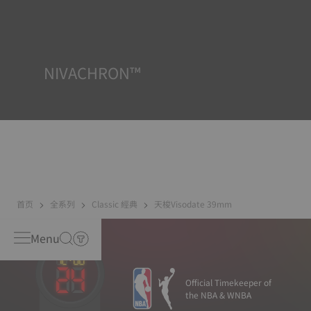
表透過再現腕錶可能面臨的真實狀況來測試其抵抗衝擊、壓
力以及液體、氣體和灰塵滲透的能力。
NIVACHRON™
我們日常生活中越來越多的電子產品（手機、電腦、收音
機、磁鐵等）會產生磁場。機芯走時精度一直以來都是天梭
表關注的重點，因此我們研發了新一代鈦合金遊絲。與普通
擺輪遊絲相比，Nivachron™鈦合金擺輪遊絲具有更強的防磁
能力。
首页
全系列
Classic 經典
天梭Visodate 39mm
Menu
Official Timekeeper of
the NBA & WNBA