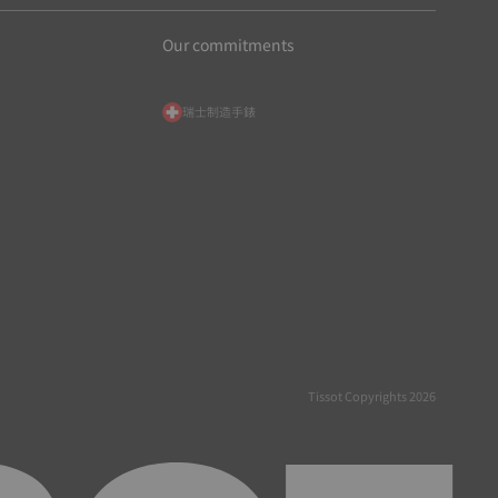
Our commitments
瑞士制造手錶
Tissot Copyrights 2026