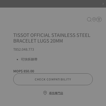
TISSOT OFFICIAL STAINLESS STEEL
BRACELET LUGS 20MM
T852.048.773
可快拆錶帶
MOP$ 850.00
CHECK COMPATIBILITY
尋找專門店