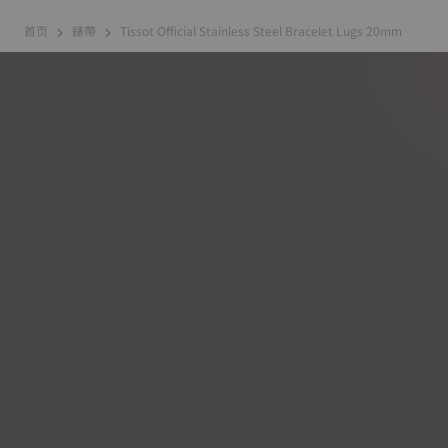
首页
錶帶
Tissot Official Stainless Steel Bracelet Lugs 20mm