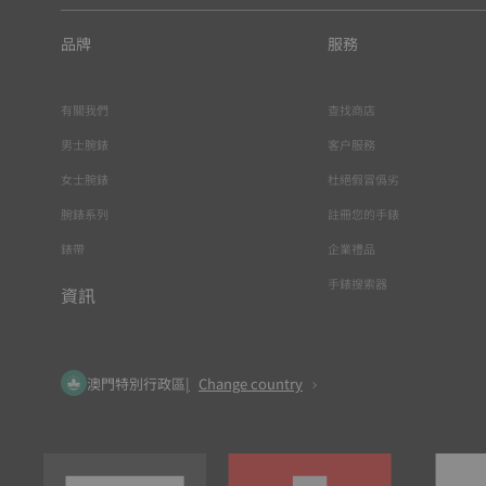
品牌
服務
有關我們
查找商店
男士腕錶
客户服務
女士腕錶
杜絕假冒僞劣
腕錶系列
註冊您的手錶
錶帶
企業禮品
手錶搜索器
資訊
澳門特別行政區
Change country