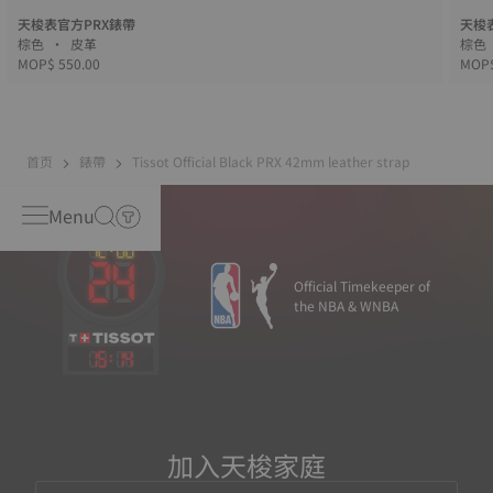
天梭表官方PRX錶帶
天梭
棕色 • 皮革
MOP$ 550.00
MOP$
首页
錶帶
Tissot Official Black PRX 42mm leather strap
Menu
Official Timekeeper of
the NBA & WNBA
15
:
14
加入天梭家庭