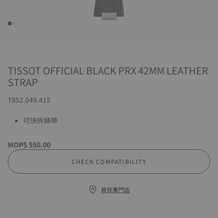
TISSOT OFFICIAL BLACK PRX 42MM LEATHER
STRAP
T852.049.415
可快拆錶帶
MOP$ 550.00
CHECK COMPATIBILITY
尋找專門店