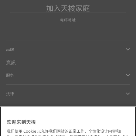
加入天梭家庭
电邮地址
品牌
資訊
服务
法律
幫助和聯繫方式
欢迎来到天梭
Our commitments
我们使用 Cookie 以允许我们网站的正常工作、个性化设计内容和广