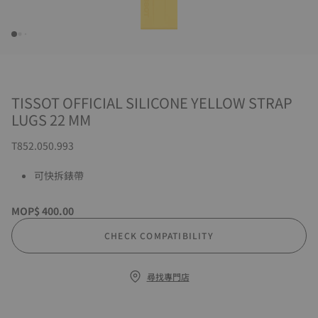
TISSOT OFFICIAL SILICONE YELLOW STRAP
LUGS 22 MM
T852.050.993
可快拆錶帶
MOP$ 400.00
CHECK COMPATIBILITY
尋找專門店