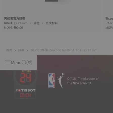
天梭表官方錶帶
Tisso
Interlugs 22 mm • 黑色 • 合成材料
MOP$ 400.00
MOP$
首页
錶帶
Tissot Official Silicone Yellow Strap Lugs 22 mm
Menu
Official Timekeeper of
the NBA & WNBA
03
:
04