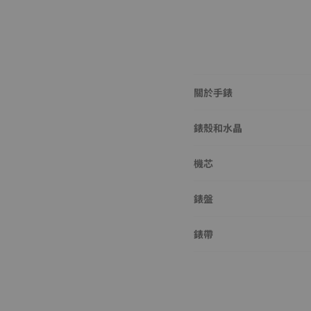
關於手錶
錶殼和水晶
機芯
錶盤
錶帶