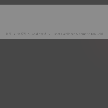
首页
全系列
Gold K金錶
Tissot Excellence Automatic 18K Gold