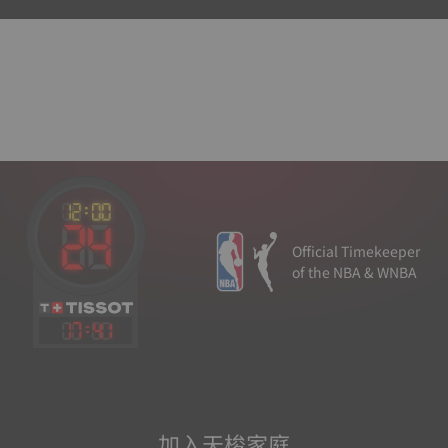
Official Timekeeper
of the NBA & WNBA
17
:
41
加入天梭家庭