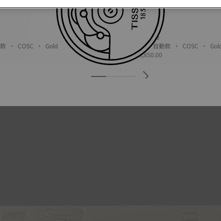
Tissot Le Locle
39.3 mm • 自動款 • COSC • Gold
39.3 mm • 自動款 • COSC 
MOP$ 16,850.00