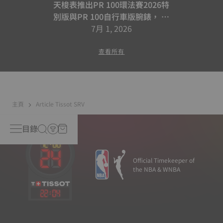
天梭表推出PR 100環法賽2026特
別版與PR 100自行車版腕錶， 續
寫騎乘合作篇章
7月 1, 2026
查看所有
主頁
Article Tissot SRV
目錄
Official Timekeeper of
the NBA & WNBA
22
:
04