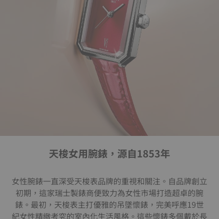
天梭女用腕錶，源自1853年
女性腕錶一直深受天梭表品牌的重視和關注。自品牌創立
初期，這家瑞士製錶商便致力為女性市場打造超卓的腕
錶。最初，天梭表主打優雅的吊墜懷錶，完美呼應19世
紀女性精緻考究的室內化生活風格。這些懷錶多佩戴於長