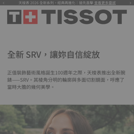
天梭表 2026 全新系列，經典再進化｜搶先直擊
查看更多靈感
全新 SRV，讓妳自信綻放
正值裝飾藝術風格誕生100週年之際，天梭表推出全新腕
錶——SRV。其棱角分明的輪廓與多面切割鏡面，呼應了
當時大膽的幾何美學。