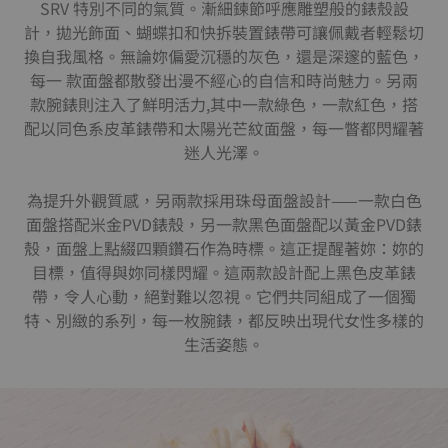
SRV 特別不同的氣質。漸細鍊節呼應雕塑般的錶殼設
計，拋光飾面、蝴蝶扣和快拆裝置錶帶可讓佩戴者輕鬆切
換自我風格。無論妳偏愛沉穩的灰色，還是深邃的藍色，
每一 款面盤都散發出漫不經心的自信和時尚魅力。另兩
款腕錶則注入了鮮明活力,其中一款綠色，一款紅色，搭
配以同色系皮革錶帶和太陽光芒紋面盤，每一瞥都閃耀著
迷人光澤。
為提升外觀質感，另兩款採用珠母面盤設計——一款白色
面盤搭配米金PVD錶殼，另一款黑色面盤配以黃金PVD錶
殼，面盤上點綴四顆鑽石作為時標。這正提醒著妳：妳的
目標，值得與妳同樣閃耀。這兩款設計配上黑色皮革錶
帶，令人心動，絕對難以忽視。它們共同組成了一個獨
特、別緻的系列，每一枚腕錶，都反映出現代女性多樣的
生活姿態。