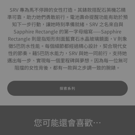
SRV 專為馬不停蹄的女性打造。其錶款搭配石英機芯精
準可靠，助力她們勇敢前行。電池壽命提醒功能有助於預
知下一步行動，讓她時刻準備就緒。SRV 之名來自與
Sapphire Rectangle 的第一字母縮寫——Sapphire
Rectangle 則是指矩形刻面藍寶石水晶玻璃鏡面，V 則象
徵5巴防水性能。每個細節都經過精心設計，契合現代女
性的節奏。藉5巴防水能力，SRV 與她一同前行，支持她
邁出每一步、實現每一個里程碑與夢想。因為每一位無可
阻擋的女性背後，都有一款與之步調一致的腕錶。
探索系列
您可能還會喜歡…