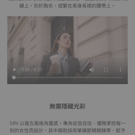
鏈上，別於胸衣，或繫在束身長裙的腰帶上。
無需隱藏光彩
SRV 以復古風格為靈感，專為從容自信、優雅掌控每一
刻的女性而設計。其中兩款採用單鍊節精鋼鍊帶，賦予