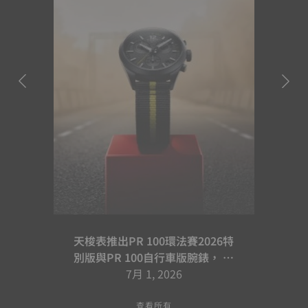
天梭表推出PR 100環法賽2026特
別版與PR 100自行車版腕錶， 續
寫騎乘合作篇章
7月 1, 2026
查看所有