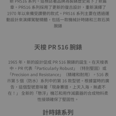
新 PR516 系列。這標誌著品牌為製錶歷史寫下了新篇
章。PR516 系列採用了更新的復古設計，重新演繹了
1970 年以來備受讚譽的款式。PR516 系列主要在透過運
動設計來演繹駕駛精髓，包括一款機械計時錶和三款石英
腕錶
天梭 PR 516 腕錶
1965 年，新的設計促成 PR 516 腕錶的誕生。在天梭表
中，PR 代表「Particularly Robust」（特別堅固）或
「Precision and Resistance」（精確和耐用）。516 表
示第 5 個（防水）系列中的第 16 款型號。根據當時的廣
告，這個型號意味著「現身賽道，上天入海，無處不
在！」 全新的「懸浮」機芯和用作減震器的合成物料柔
性接頭確保了堅固性。
計時錶系列