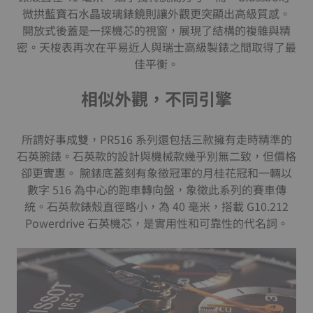
微拱藍寶石水晶玻璃錶鏡則讓外觀更突顯出高級質感。
開放式後蓋是一探機芯的視窗，展現了結構的複雜與精
密。天梭表再次在平易近人與瑞士高級製錶之間取得了最
佳平衡。
相似外觀，不同引擎
所謂好事成雙，PR516 系列還包括三款擁有走時精準的
石英腕錶。石英款的設計與機械款幾乎別無二致，但價格
卻更實惠。 腕錶底蓋刻有象徵冠軍的月桂花冠和一輛以
數字 516 為中心的跑車轉向盤，象徵此系列的賽車傳
統。石英款錶殼直徑略小，為 40 毫米，搭載 G10.212
Powerdrive 石英機芯，是實用性和可靠性的代名詞。