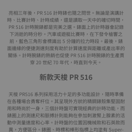
亮相三年後，PR 516 計時錶也隨之問世。無論是演講計
時、比賽計時、計時成績，還是讀取一天中的確切時間，
PR 516 計時腕錶都是完美之選。錶面上的計時器會記錄
下消逝的時分秒。汽車或遊艇比賽時，在下發令槍響之
前，藍色三角形會標識出 5 分鐘的拉力時段。最後，錶
面邊緣的便捷測速刻度有助於計算速度與距離或產出率的
關係。計時腕錶的熱銷也促使 PR 516 計時腕錶的生產貫
穿 20 世紀 70 年代，時直到今天。
新款天梭 PR 516
天梭 PR516 系列採用活力十足的多功能設計，隨時準備
在各種場合勇奪杆位。其呈現外方狀的精鋼錶殼集堅固耐
用和時尚於一身，三個計時盤可實現經典的計時功能，而
錶圈上的測速尺和脈搏計則能夠在參加刺激腎上腺素的活
動中測量速度和心率。計時盤的位置因機械款和石英款而
異，方便區分。錶圈、時標和棒形指標上均塗有 Super-