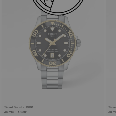
Tissot Seastar 1000
Tisso
36 mm • Quarz